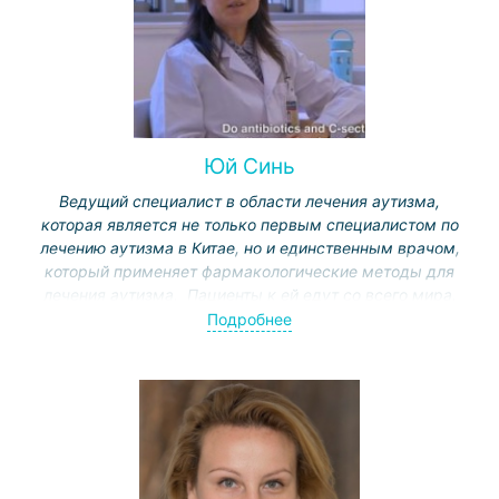
Юй Синь
Ведущий специалист в области лечения аутизма,
которая является не только первым специалистом по
лечению аутизма в Китае, но и единственным врачом,
который применяет фармакологические методы для
лечения аутизма. Пациенты к ей едут со всего мира.
Её собственный ребёнок страдает аутизмом.
Подробнее
В отличие от методов лечения в других странах, таких
как поведенческая терапия или дельфинотерапия
(используемая в Израиле или Германии), профессор
Юй применяет в Китае методику, основанную на
трансплантации микробиоты кишечника и
восстановлении нарушений иммунной системы.