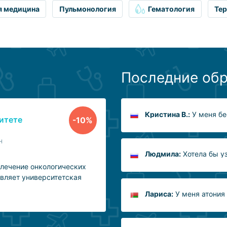
я медицина
Пульмонология
Гематология
Тер
Последние об
Кристина В.:
У меня бе
итете
-10%
н
Людмила:
Хотела бы уз
лечение онкологических
авляет университетская
Лариса:
У меня атония 