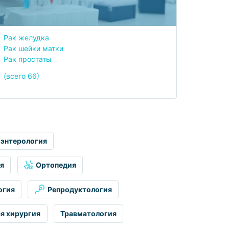
Рак желудка
Рак шейки матки
Рак простаты
(всего 66)
оэнтерология
я
Ортопедия
огия
Репродуктология
я хирургия
Травматология