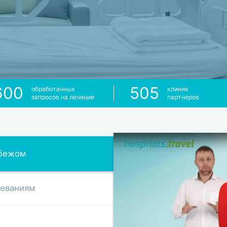
600
505
обработанных
клиник
запросов на лечение
партнеров
убежом
леваниям