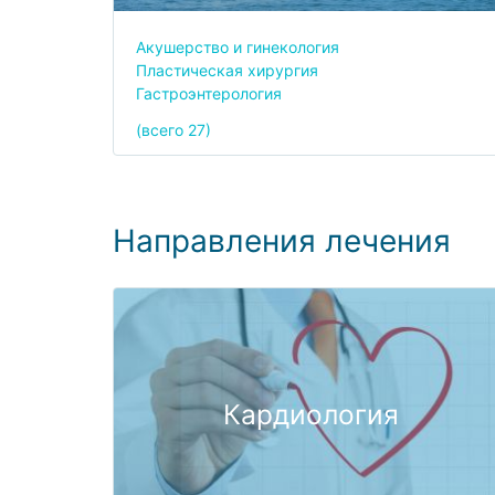
Акушерство и гинекология
Пластическая хирургия
Гастроэнтерология
(всего 27)
Направления лечения
Кардиология