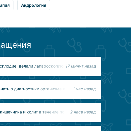
апия
Андрология
ращения
сплодие, делали лапароскопию причины не выявлены
17 минут назад
нать о диагностики организма в Сингапуре. Интересует гинекол
1 час назад
кишечника и колит в течение почти 30 лет.
2 часа назад