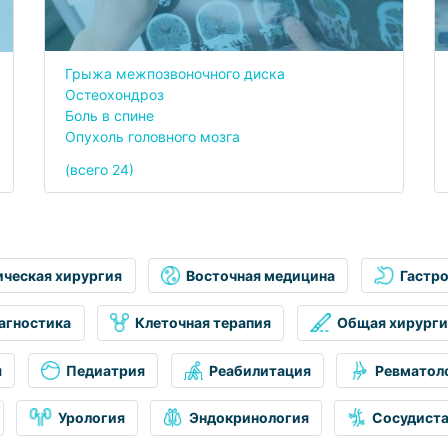
Грыжа межпозвоночного диска
Остеохондроз
Боль в спине
Опухоль головного мозга
(всего 24)
ическая хирургия
Восточная медицина
Гастр
агностика
Клеточная терапия
Общая хирурги
я
Педиатрия
Реабилитация
Ревматол
Урология
Эндокринология
Сосудиста