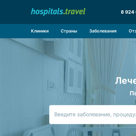
8 924
Клиники
Страны
Заболевания
От
Лече
П