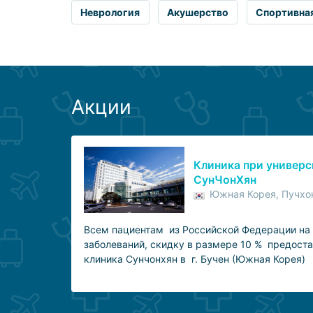
Неврология
Акушерство
Спортивна
Акции
Клиника при универс
СунЧонХян
Южная Корея, Пучхо
Всем пациентам из Российской Федерации на 
заболеваний, скидку в размере 10 % предост
клиника Сунчонхян в г. Бучен (Южная Корея)