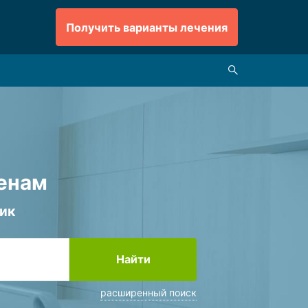
Получить варианты лечения
ценам
ик
Найти
расширенный поиск