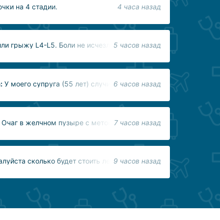
чки на 4 стадии.
4 часа назад
ли грыжу L4-L5. Боли не исчезли. Даже стали со временем хуже
5 часов назад
:
У моего супруга (55 лет) случился геморрогический инсульт 
6 часов назад
 Очаг в желчном пузыре с метостазами в печень,легкие и в бр
7 часов назад
уйста сколько будет стоить лечение шейного отдела позвоноч
9 часов назад