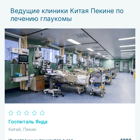
Ведущие клиники Китая Пекине по
Лечение глаукомы в Пекине в основном включает в себя
лечению глаукомы
три основных метода: медикаментозная и лазерная
терапии, хирургическое вмешательство.
Госпиталь Янда
Китай, Пекин