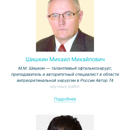
Лауреат пяти престижных премий за научные
достижения в своей области.
Шишкин Михаил Михайлович
М.М. Шишкин — талантливый офтальмохирург,
преподаватель и авторитетный специалист в области
витреоретинальной хирургии в России Автор 74
научных работ.
Окончил Военно-медицинский факультет при Томском
Подробнее
медицинском институте. С 1976 по 1978 год работал
офтальмологом в учебном центре на Кубе.
1978–1980 — ординатура по офтальмологии при
Военно-медицинской академии.