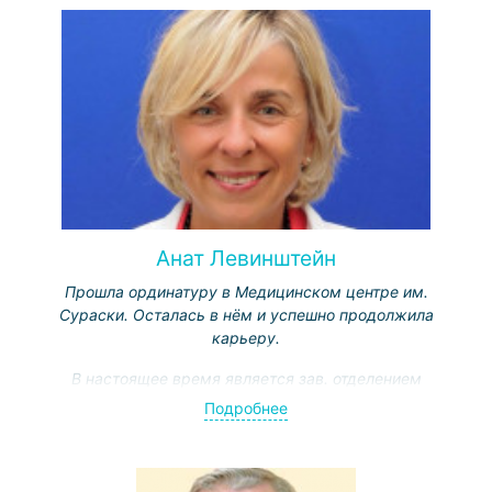
Анат Левинштейн
Прошла ординатуру в Медицинском центре им.
Сураски. Осталась в нём и успешно продолжила
карьеру.
В настоящее время является зав. отделением
офтальмологии медицинского центра им. Сураски.
Подробнее
Активно занимается научной деятельностью. Является
автором более 220 исследовательских работ,
посвященных теории и практике офтальмологии.