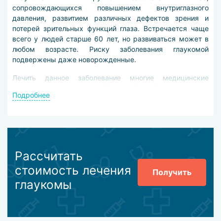
сопровождающихся повышением внутриглазного
давления, развитием различных дефектов зрения и
потерей зрительных функций глаза. Встречается чаще
всего у людей старше 60 лет, но развиваться может в
любом возрасте. Риску заболевания глаукомой
подвержены даже новорожденные.
Лечить данное заболевание многие медицинские
туристы предпочитают в Пекине. Это обуславливается
Подробнее
рядом преимуществ этого города. Так, в своей практике
доктора Пекина используют новейшие способы
диагностики и лечения, применяют только самое
современное оборудование и медикаменты. Помимо
этого, лечение глаукомы в Пекине подразумевает
индивидуальный подход к каждому пациенту.
Рассчитать
стоимость лечения
Для начала, для определения наличия глаукомы,
Получить
доктора Пекина измеряют внутриглазное давление гостя
глаукомы
клиники. Далее, для оценки степени поражения органа
зрения, специалисты используют такие методы
исследований, как доплероскопия сосудов сетчатки,
магнитно-резонансная томография, фотосканирование.