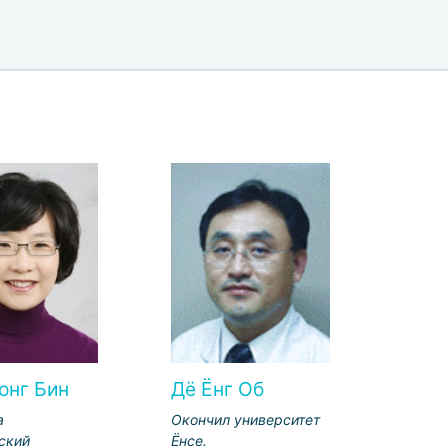
онг Бин
Дё Ёнг Об
а
Окончил университет
ский
Ёнсе.