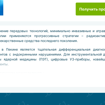
Получить пр
енение передовых технологий, минимально инвазивные и атра
апии применяются прогрессивные стратегии – радиоакти
екарственные средства последнего поколения.
а в Пекине является тщательная дифференциальная диагно
нтов с эндокринными нарушениями. Для инструментальной 
ы ядерной медицины (ПЭТ), цифровые УЗ-приборы, новейша
енты.
ртиреозом может включать:
последнего поколения (средства, подавляющие гиперфункцию 
(после радикальных процедур),
ное иссечение тканей щитовидной железы, проводится п
ми способами),