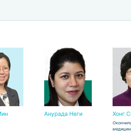
Мин
Анурада Неги
Хонг С
Окончил
медицин