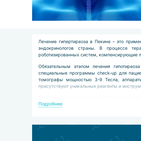
Лечение гипертиреоза в Пекине – это прим
эндокринологов страны. В процессе тер
роботизированных систем, компенсирующие л
Обязательным этапом лечения гипотиреоз
специальные программы check-up для пацие
томографы мощностью 3-9 Тесла, аппарат
присутствуют уникальные реагенты и инструм
Терапевтическая тактика для больных с гипе
Подробнее
медикаментозное лечение препаратами 
лечение радиоактивным йодом,
заместительную гормональную терапию 
тиреоидэктомию (частичное или пол
микрохирургическими и миниинвазивны