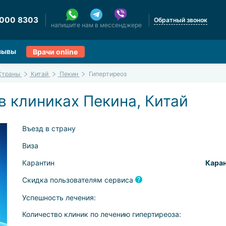
 000 8303
Обратный звонок
напишите нам в мессенджере
зывы
Врачи online
Страны
Китай
Пекин
Гипертиреоз
в клиниках Пекина, Китай
Въезд в страну
Виза
Карантин
Каран
Скидка пользователям сервиса
Успешность лечения:
Количество клиник по лечению гипертиреоза: