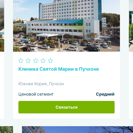
Клиника Святой Марии в Пучхоне
Южная Корея, Пучхон
Ценовой сегмент
Средний
Связаться