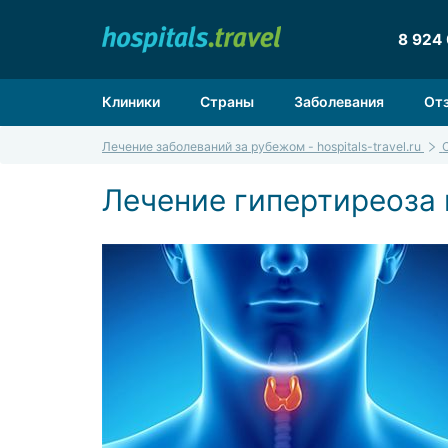
8 924
Клиники
Страны
Заболевания
От
Лечение заболеваний за рубежом - hospitals-travel.ru
Лечение гипертиреоза 