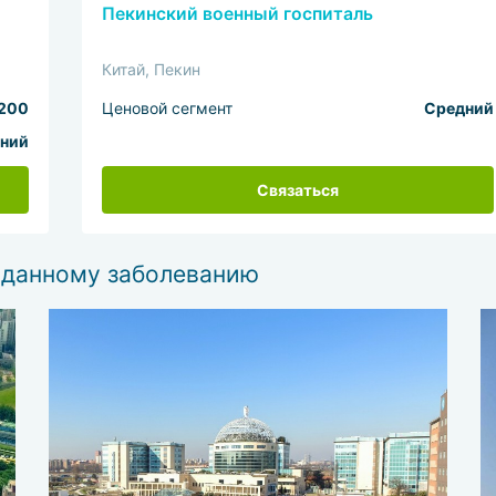
Пекинский военный госпиталь
Китай, Пекин
200
Ценовой сегмент
Средний
ний
Связаться
 данному заболеванию