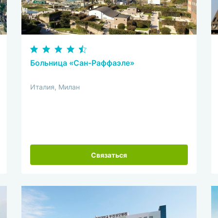
Больница «Сан-Раффаэле»
Италия, Милан
Связаться