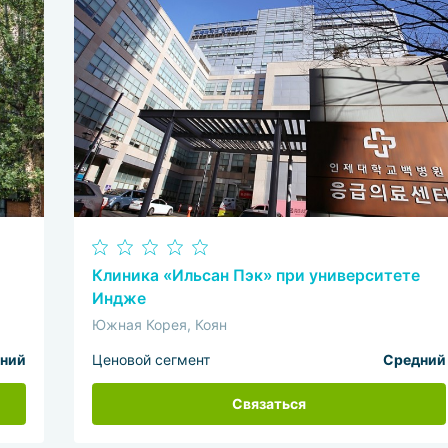
Клиника «Ильсан Пэк» при университете
Индже
Южная Корея, Коян
ний
Ценовой сегмент
Средний
Связаться