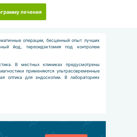
ограмму лечения
вматичные операции, бесценный опыт лучших
вный йод, тиреоидэктомия под контролем
стика. В местных клиниках предусмотрены
диагностики применяются ультрасовременные
я оптика для эндоскопии. В лабораториях
щитовидной железы),
од контролем роботов Da Vinci, а также