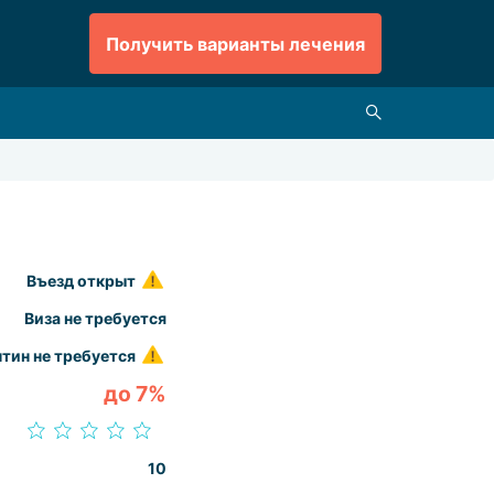
Получить варианты лечения
Въезд открыт
Виза не требуется
тин не требуется
до 7%
10