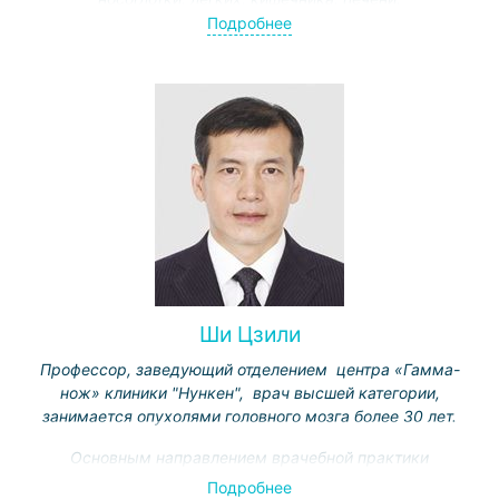
гинекологического рака, метастазов в головной мозг,
Подробнее
кости, позвоночник и другие органы, безоперационного
лечения различных осложнений злокачественных
опухолей
Ши Цзили
Профессор, заведующий отделением центра «Гамма-
нож» клиники "Нункен", врач высшей категории,
занимается опухолями головного мозга более 30 лет.
Основным направлением врачебной практики
является радиохирургическое лечение как
Подробнее