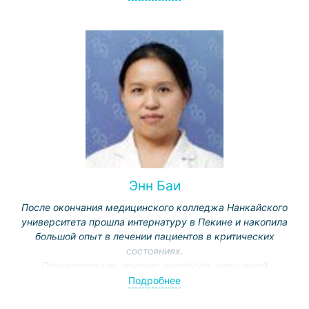
доброкачественных опухолей (неврином, менингиом,
опухолей области турецкого седла и
мостомозжечкового угла и др.), так и злокачественных
- одиночных и множественных метастазов в головном
мозге (в том числе посредством многократного
воздействия “Гамма-ножом”).
Энн Баи
После окончания медицинского колледжа Нанкайского
университета прошла интернатуру в Пекине и накопила
большой опыт в лечении пациентов в критических
состояниях.
Специализация: лечение инсультов, нарушений
сознания, респираторных заболеваний.
Подробнее
Активно ведет научную работу, публикуется в
медицинских журналах.