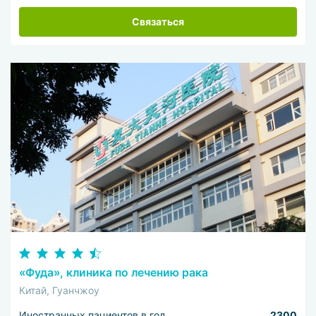
Связаться
«Фуда», клиника по лечению рака
Китай, Гуанчжоу
Иностранных пациентов в год
2300