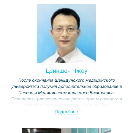
Цзиншен Чжоу
После окончания Шаньдунского медицинского
университета получил дополнительное образование в
Пекине и Медицинском колледже Висконсина.
Специализация: лечение инсультов, травм спинного и
головного мозга, когнитивных нарушений.
Удостоился наград от Министерства образования,
Подробнее
Муниципальной комиссии науки и технологии.
Представитель Международной ассоциации
физической и реабилитационной медицины, вице-