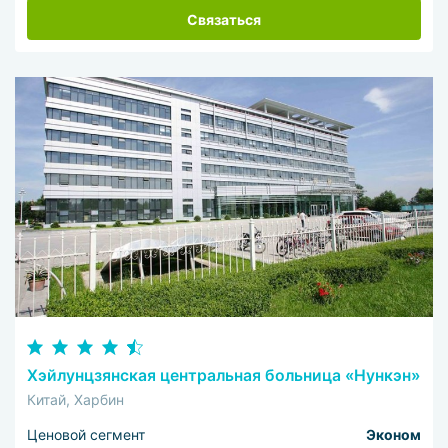
Связаться
Хэйлунцзянская центральная больница «Нункэн»
Китай, Харбин
Ценовой сегмент
Эконом