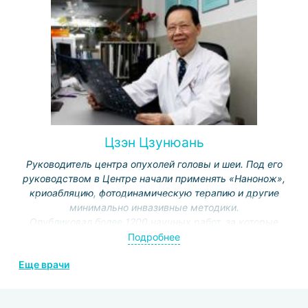
директор Пекинского общества реабилитологии и
Комитета нейрореабилитации.
Цзэн Цзунюань
Руководитель центра опухолей головы и шеи. Под его
руководством в Центре начали применять «Нанонож»,
криоабляцию, фотодинамическую терапию и другие
минимально инвазивные методики.
Опубликовал более 1200 научных работ, за которые
получил ряд престижных наград.
Подробнее
Редактор и автор журналов «Современная хирургия
Еще врачи
головы и шеи», «Клиническая онкология»,
«Современная ларингохирургия» и др.