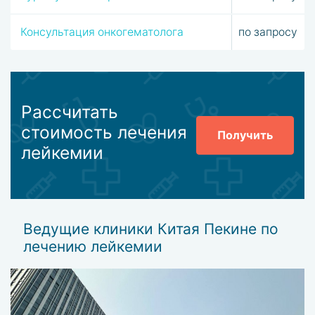
онкологических клиниках Пекина, постоянно проходят
обучение и повышают свою квалификацию.
Консультация онкогематолога
по запросу
Если вы решите доверить свое здоровье врачам из
Пекина. Консультанты Hospitals travel помогут
организовать поездку, выбрать клинику и связаться с
нужным вам специалистом.
Рассчитать
стоимость лечения
Получить
лейкемии
Ведущие клиники Китая Пекине по
лечению лейкемии