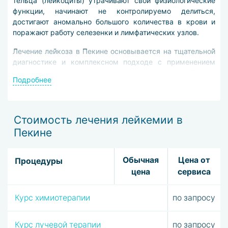
тельца (лейкоциты) утрачивают свои физиологические
функции, начинают не контролируемо делиться,
достигают аномально большого количества в крови и
поражают работу селезенки и лимфатических узлов.
Лечение лейкоза в Пекине основывается на тщательной
диагностике и комплексном подходе с применением
нескольких методов. Химиотерапия с новейшими
Подробнее
препаратами снижает количество аномальных
кровяных телец и обладает минимальными побочными
эффектами.
Стоимость лечения лейкемии в
Радиотерапия, проводимая на современных установках,
Пекине
позволяет прицельно воздействовать на костный мозг.
Направляя пучок заряженных частиц с точностью до
десятых долей миллиметра.
Обычная
Цена от
Процедуры
цена
сервиса
Иммунотерапия, проводимая в клиниках Пекина,
налаживает работу иммунной системы, повышает
защитные силы организма и облегчает побочные
Курс химиотерапии
по запросу
эффекты после химиотерапии и радиотерапии.
Курс лучевой терапии
по запросу
Врачи и медицинский персонал, работающие в