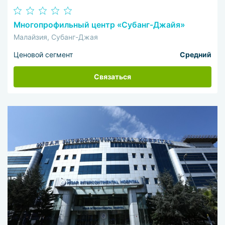
Многопрофильный центр «Субанг-Джайя»
Малайзия, Субанг-Джая
Ценовой сегмент
Средний
Связаться