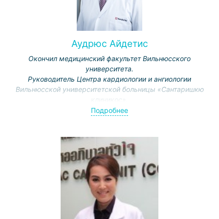
Аудрюс Айдетис
Окончил медицинский факультет Вильнюсского
университета.
Руководитель Центра кардиологии и ангиологии
Вильнюсской университетской больницы «Сантаришкю
клиникос».
С 2006 года — заслуженный врач Литвы. В 2011
Подробнее
награжден статуэткой Св. Христофора. В 2013 году за
особые заслуги в области сердечной хирургии
профессор награжден Офицерским крестом ордена
Великого князя Литовского Гядеминаса.
Специализация: электрофизиологическая диагностика
и лечение нарушений сердечного ритма, в том числе с
применением системы трехмерного картирования
«CARTO», применение новейших методов стимуляции
сердца. Вместе с коллегами впервые в Литве внедрил
новейшие технологии для лечения аритмий.