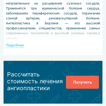
направленные на расширение суженых сосудов.
Применятся при ишемической болезни сердца,
заболеваниях периферических сосудов, поражении
сонной артерии, реноваскулярной болезни.
Ангиопластика в Берлине — это высокий
профессионализм специалистов, применение самых
современных технологий и высокий уровень сервиса
клиник.
Подробнее
Ангиопластика в Берлине бывает двух видов: баллонная
и лазерная. Первая методика подразумевает введение в
организм пациента специального катетера со сдутым
баллоном на конце. Суть этого способа заключается в
увеличение объема баллона в месте сужения, что
обеспечивает расширение просвета и свободный
Рассчитать
кровоток сосуда. Второй же способ, лазерный,
стоимость лечения
предполагает воздействие на холестериновую бляшку
Получить
ангиопластики
лазерным лучом высокой температуры, что также
обеспечивает просвет сосуда.
Следующий этап расширения суженых сосудов в
Берлине – грамотная реабилитация. Первые несколько