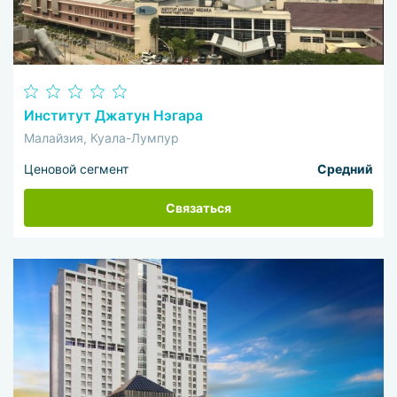
Институт Джатун Нэгара
Малайзия, Куала-Лумпур
Ценовой сегмент
Средний
Связаться