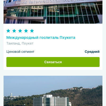
Международный госпиталь Пхукета
Таиланд, Пхукет
Ценовой сегмент
Средний
Связаться