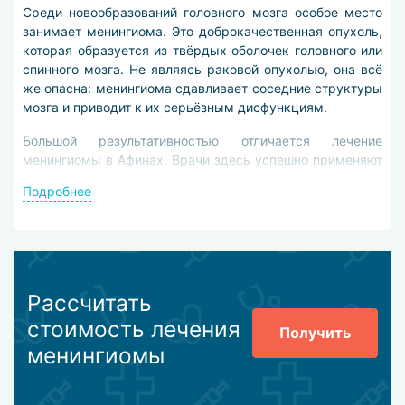
Среди новообразований головного мозга особое место
занимает менингиома. Это доброкачественная опухоль,
которая образуется из твёрдых оболочек головного или
спинного мозга. Не являясь раковой опухолью, она всё
же опасна: менингиома сдавливает соседние структуры
мозга и приводит к их серьёзным дисфункциям.
Большой результативностью отличается лечение
менингиомы в Афинах. Врачи здесь успешно применяют
лучшие методы, разработанные современной
Подробнее
медициной. А индивидуальный подход к каждому
пациенту делает терапию максимально эффективной.
На ранних стадиях менингиома не отличается ярко
выраженной симптоматикой, поэтому особое значение
приобретает качественная диагностика.
Рассчитать
В Афинах для диагностики менингиомы назначаются
стоимость лечения
Получить
следующие исследования:
менингиомы
компьютерная томография (КТ);
магнитно-резонансная томография (МРТ);