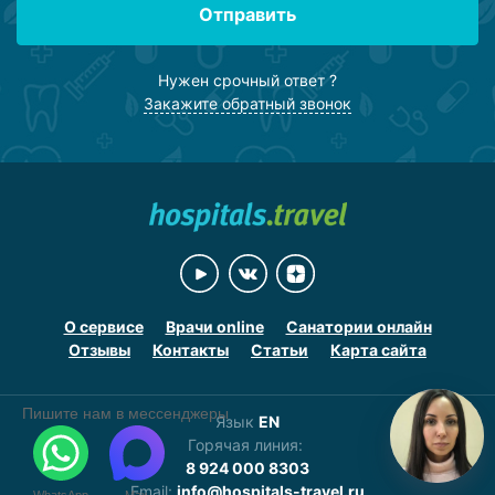
Отправить
Нужен срочный ответ ?
Закажите обратный звонок
О сервисе
Врачи online
Санатории онлайн
Отзывы
Контакты
Статьи
Карта сайта
Пишите нам в мессенджеры
Язык
EN
Горячая линия:
8 924 000 8303
Email:
info@hospitals-travel.ru