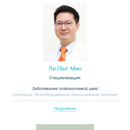
Ли Гёнг Мин
Специализация:
Заболевания позвоночника( шея/
поясница), безоперационное инъекционное лечение/
эндоскопические операции, минимально инвазивные
операции позвоночника, замена искусственного диск
Подробнее