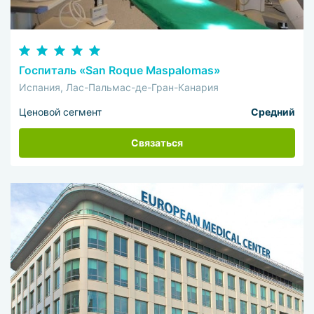
Госпиталь «San Roque Maspalomas»
Испания, Лас-Пальмас-де-Гран-Канария
Ценовой сегмент
Средний
Связаться