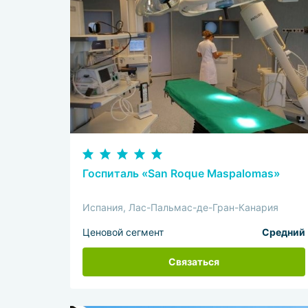
Госпиталь «San Roque Maspalomas»
Испания, Лас-Пальмас-де-Гран-Канария
Ценовой сегмент
Средний
Связаться