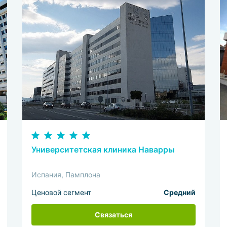
Университетская клиника Наварры
Испания, Памплона
Ценовой сегмент
Средний
Связаться