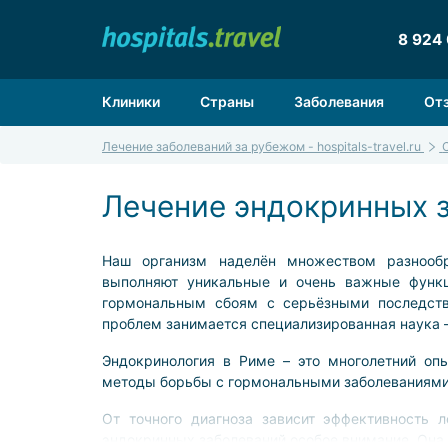
8 924
Клиники
Страны
Заболевания
От
Лечение заболеваний за рубежом - hospitals-travel.ru
Лечение эндокринных з
Наш организм наделён множеством разнообр
выполняют уникальные и очень важные функц
гормональным сбоям с серьёзными последств
проблем занимается специализированная наука –
Эндокринология в Риме – это многолетний оп
методы борьбы с гормональными заболеваниями
От точного диагноза зависит эффективность л
эндокринных заболеваний особое внимание. Она