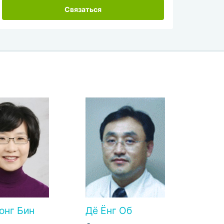
Связаться
онг Бин
Дё Ёнг Об