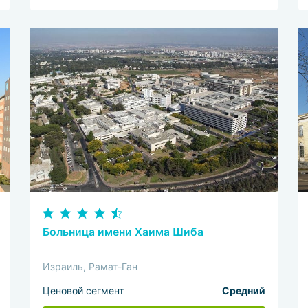
Больница имени Хаима Шиба
Израиль, Рамат-Ган
Ценовой сегмент
Средний