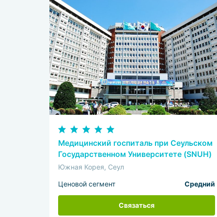
Медицинский госпиталь при Сеульском
Государственном Университете (SNUH)
Южная Корея, Сеул
Ценовой сегмент
Средний
Связаться