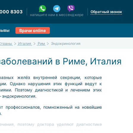
 000 8303
Обратный звонок
напишите нам в мессенджере
зывы
Врачи online
Страны
Италия
Рим
Эндокринология
аболеваний в Риме, Италия
азных желёз внутренней секреции, которые
ии. Однако нарушения этих функций ведут к
иями. Поэтому диагностикой и лечением этих
 эндокринология.
ыт профессионалов, помноженный на новейшие
.
ечения, поэтому доктора уделяют диагностике
 состоит из комплекса следующих процедур: