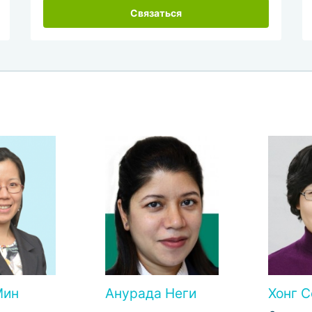
Связаться
Мин
Анурада Неги
Хонг С