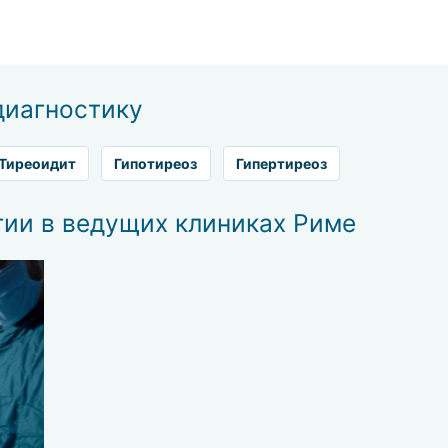
 железы;
диагностику
Тиреоидит
Гипотиреоз
Гипертиреоз
значают каждому пациенту индивидуальную
сколько методов:
ии в ведущих клиниках Риме
ормон перестаёт вырабатываться в достаточном
препараты, компенсирующие недостачу;
 метод, при котором с помощью компьютерной
вышедшей из строя» железы;
торых других болезнях необходимо соблюдение