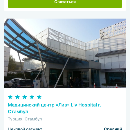
Связаться
Медицинский центр «Лив» Liv Hospital г.
Стамбул
Турция, Стамбул
Ценовой сегмент
Средний