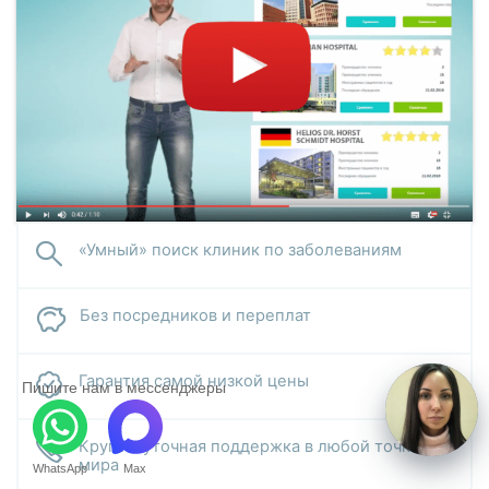
«Умный» поиск клиник по заболеваниям
Без посредников и переплат
Гарантия самой низкой цены
Пишите нам в мессенджеры
Круглосуточная поддержка в любой точке
мира
WhatsApp
Max