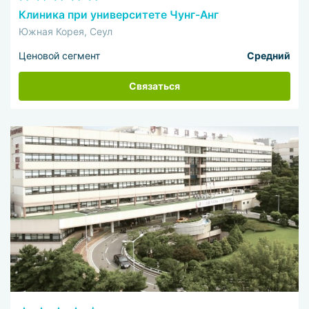
Клиника при университете Чунг-Анг
Южная Корея, Сеул
Ценовой сегмент
Средний
Связаться