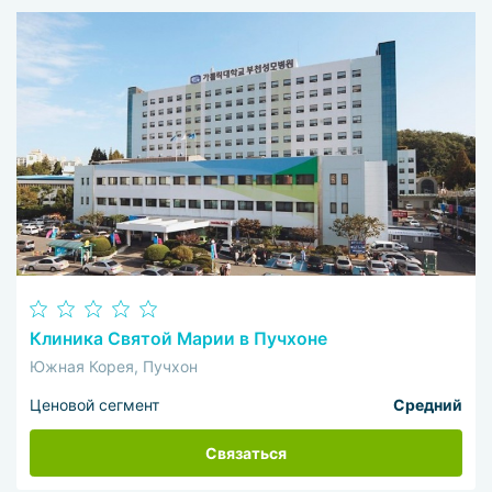
Клиника Святой Марии в Пучхоне
Южная Корея, Пучхон
Ценовой сегмент
Средний
Связаться