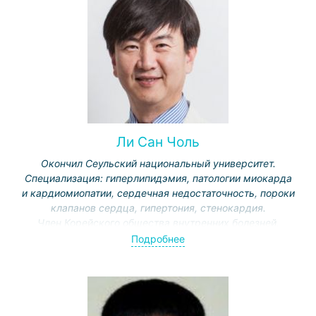
ордена «За заслуги», награды «Гордость Кореи» за
вклад в развитие медицинской науки.
Ли Сан Чоль
Окончил Сеульский национальный университет.
Специализация: гиперлипидэмия, патологии миокарда
и кардиомиопатии, сердечная недостаточность, пороки
клапанов сердца, гипертония, стенокардия.
Член Корейского общества внутренних болезней,
изучения кровообращения, эхокардиографии.
Подробнее
Председатель Международного отдела.