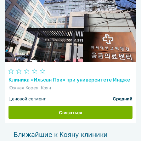
Клиника «Ильсан Пэк» при университете Индже
Южная Корея, Коян
Ценовой сегмент
Средний
Связаться
Ближайшие к Кояну клиники