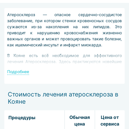
Атеросклероз — опасное сердечно-сосудистое
заболевание, при котором стенки кровеносных сосудов
сужаются из-за накопления на них липидов. Это
приводит к нарушению кровоснабжения жизненно
важных органов и может провоцировать такие болезни,
как ишемический инсульт и инфаркт миокарда.
В Кояне есть всё необходимое для эффективного
лечения Атеросклероза. Здесь практикуются новейшие
методы диагностики и лечения, а врачи обладают
Подробнее
высокой квалификацией.
Чтобы определить локализацию Атеросклероза и
выяснить, насколько сильно он развился,
Стоимость лечения атеросклероза в
доктора Кояна назначают диагностические
Кояне
исследования:
консультация у кардиолога;
Обычная
Цена от
Процедуры
аортография;
цена
сервиса
коронарография;