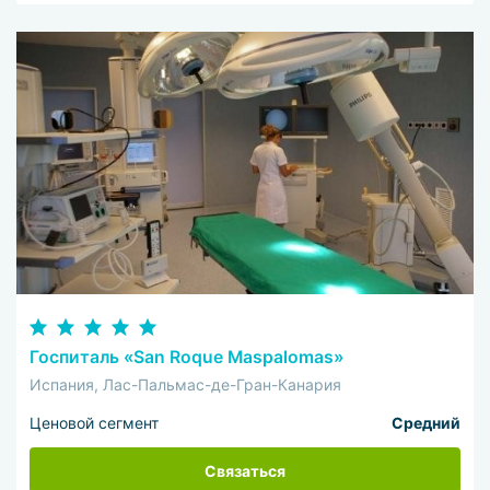
Госпиталь «San Roque Maspalomas»
Испания, Лас-Пальмас-де-Гран-Канария
Ценовой сегмент
Средний
Связаться