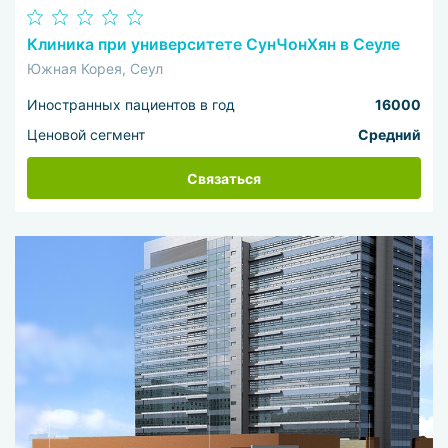
Клиника при университете СунЧонХян в Сеуле
Южная Корея, Сеул
Иностранных пациентов в год
16000
Ценовой сегмент
Средний
Связаться