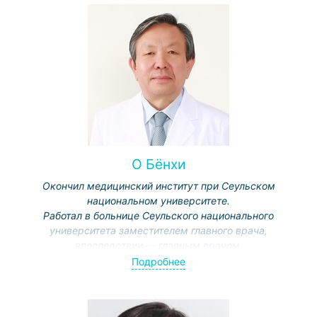
О Бёнхи
Окончил медицинский институт при Сеульском
национальном университете.
Работал в больнице Сеульского национального
университета заместителем главного врача,
впоследствии — главным врачом.
Специализация: сердечная недостаточность,
Подробнее
артериальная гипертензия, ИБС, профилактика
сердечно-сосудистых заболеваний.
Обладатель Президентской награды, национального