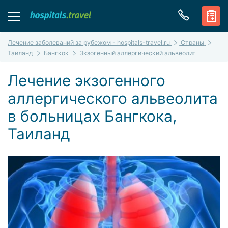
Лечение заболеваний за рубежом - hospitals-travel.ru
Страны
Таиланд
Бангкок
Экзогенный аллергический альвеолит
Лечение экзогенного
аллергического альвеолита
в больницах Бангкока,
Таиланд