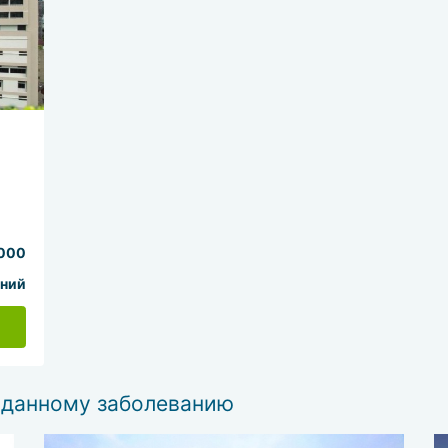
000
ний
 данному заболеванию