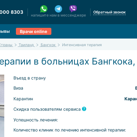
 000 8303
Обратный звонок
напишите нам в мессенджере
зывы
Врачи online
Страны
Таиланд
Бангкок
Интенсивная терапия
ерапии в больницах Бангкока,
Въезд в страну
Виза
Карантин
Каран
Скидка пользователям сервиса
Успешность лечения:
Количество клиник по лечению интенсивной терапии: