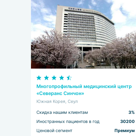
Многопрофильный медицинский центр
«Северанс Синчон»
Южная Корея, Сеул
Скидка нашим клиентам
3%
Иностранных пациентов в год
30200
Ценовой сегмент
Премиум