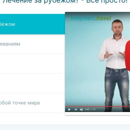
убежом
леваниям
юбой точке мира