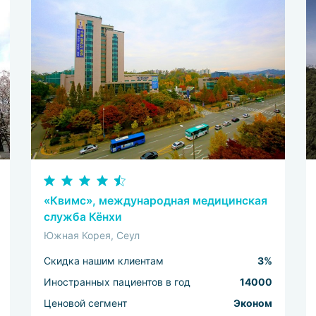
«Квимс», международная медицинская
служба Кёнхи
Южная Корея, Сеул
Скидка нашим клиентам
3%
Иностранных пациентов в год
14000
Ценовой сегмент
Эконом