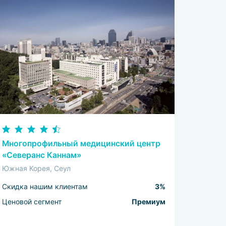
Многопрофильный медицинский центр
«Северанс Каннам»
Южная Корея, Сеул
Скидка нашим клиентам
3%
Ценовой сегмент
Премиум