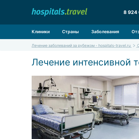
8 924
Клиники
Страны
Заболевания
От
Лечение заболеваний за рубежом - hospitals-travel.ru
Лечение интенсивной т