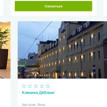
Связаться
Клиника Дёблинг
Австрия, Вена