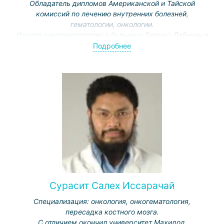
Обладатель дипломов Американской и Тайской
комиссий по лечению внутренних болезней,
гематологии, онкологии.
Изучал онкогематологию в больнице Бронкс-Лебанон в
Нью-Йорке.
Подробнее
Сурасит Салех Иссарачай
Специализация: онкология, онкогематология,
пересадка костного мозга.
С отличием окончил университет Махидол.