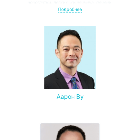
носоглотки, легких, кишечника, печени,
гинекологического рака, метастазов в головной мозг,
Подробнее
кости, позвоночник и другие органы, безоперационного
лечения различных осложнений злокачественных
опухолей
Аарон Ву