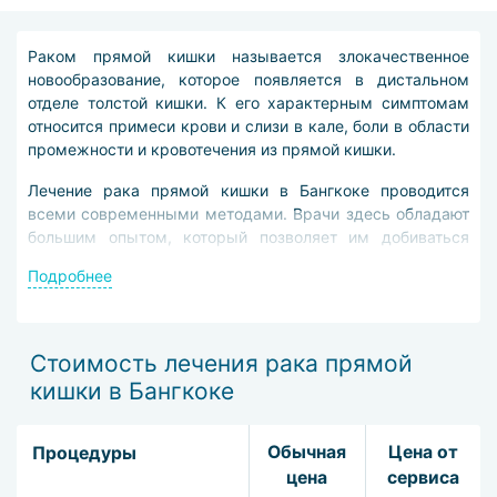
Раком прямой кишки называется злокачественное
новообразование, которое появляется в дистальном
отделе толстой кишки. К его характерным симптомам
относится примеси крови и слизи в кале, боли в области
промежности и кровотечения из прямой кишки.
Лечение рака прямой кишки в Бангкоке проводится
всеми современными методами. Врачи здесь обладают
большим опытом, который позволяет им добиваться
наилучших результатов.
Подробнее
Прежде чем назначить лечение, доктора в Бангкоке
проводят тщательную диагностику рака прямой кишки.
Нужно выяснять, на какой стадии болезнь, как она
Стоимость лечения рака прямой
протекает и как именно её стоит лечить.
кишки в Бангкоке
Диагностика включает следующие исследования:
Обычная
Цена от
Процедуры
биохимический анализ крови на онкомаркеры;
цена
сервиса
колоноскопия;