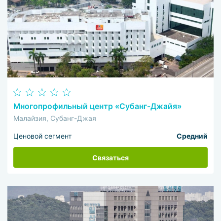
Многопрофильный центр «Субанг-Джайя»
Малайзия, Субанг-Джая
Ценовой сегмент
Средний
Связаться