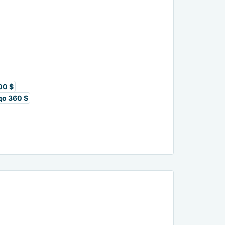
00 $
до 360 $