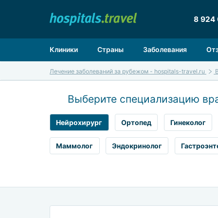
8 924
Клиники
Страны
Заболевания
От
Лечение заболеваний за рубежом - hospitals-travel.ru
Выберите специализацию вр
Нейрохирург
Ортопед
Гинеколог
Маммолог
Эндокринолог
Гастроэнт