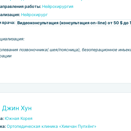
аправления работы:
Нейрохирургия
ализация:
Нейрохирург
и врача:
Видеоконсультация (консультация on-line)
от 50 $ до 
циализация:
олевания позвоночника( шея/поясница), безоперационное инъек
рации
 Джин Хун
а:
Южная Корея
ка:
Ортопедическая клиника «Химчан Пупхёнг»