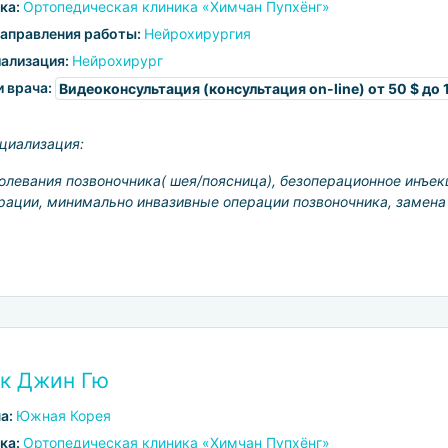
ка:
Ортопедическая клиника «Химчан Пупхёнг»
аправления работы:
Нейрохирургия
ализация:
Нейрохирург
и врача:
Видеоконсультация (консультация on-line)
от 50 $ до 
циализация:
олевания позвоночника( шея/поясница), безоперационное инъек
рации, минимально инвазивные операции позвоночника, замена
к Джин Гю
а:
Южная Корея
ка:
Ортопедическая клиника «Химчан Пупхёнг»