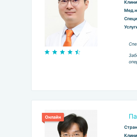
Клини
Мед.н
Специ
Услуг
Спе
Заб
опе
Па
Онлайн
Стран
Клини