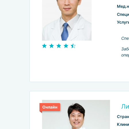
Мед.н
Специ
Услуг
Спе
Заб
опе
Ли
Онлайн
Стран
Клини