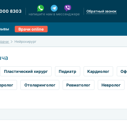
 000 8303
Обратный звонок
напишите нам в мессенджере
зывы
Врачи online
Врачи
Нейрохирург
ача
Пластический хирург
Педиатр
Кардиолог
Оф
еролог
Отоларинголог
Ревматолог
Невролог