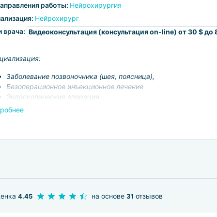
аправления работы:
Нейрохирургия
ализация:
Нейрохирург
и врача:
Видеоконсультация (консультация on-line)
от 30 $ до 
циализация:
Заболевание позвоночника (шея, поясница),
Безоперационное инъекционное лечение
Эндоскопические операции
робнее
ценка
на основе
отзывов
4.45
31