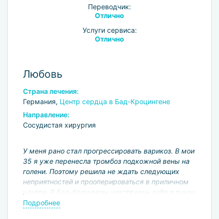
Переводчик:
Отлично
Услуги сервиса:
Отлично
Любовь
Страна лечения:
Германия,
Центр сердца в Бад-Кроцингене
Направление:
Сосудистая хирургия
У меня рано стал прогрессировать варикоз. В мои
35 я уже перенесла тромбоз подкожной вены на
голени. Поэтому решила не ждать следующих
неприятностей и прооперироваться в приличном
центре. В Бад-Кроцинген чувствуешь себя в руках
профессионалов. Даже страхи и тревога перед
Подробнее
операцией куда-то уходят. Все прошло хорошо, я