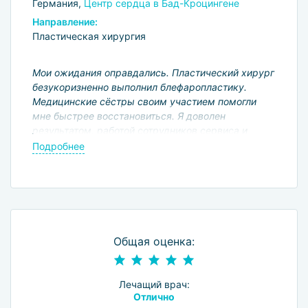
Германия,
Центр сердца в Бад-Кроцингене
Направление:
Пластическая хирургия
Мои ожидания оправдались. Пластический хирург
безукоризненно выполнил блефаропластику.
Медицинские сёстры своим участием помогли
мне быстрее восстановиться. Я доволен
результатом, работой сотрудников сервиса и
врачей клиники. Буду рекомендовать её своим
Подробнее
друзьям.
Общая оценка:
Лечащий врач:
Отлично