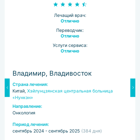
Лечащий врач:
Отлично
Переводчик:
Отлично
Услуги сервиса:
Отлично
Владимир, Владивосток
М
Страна лечения:
С
Китай,
Хэйлунцзянская центральная больница
К
«Нункэн»
Н
Направление:
О
Онкология
П
Период лечения:
и
сентябрь 2024 - сентябрь 2025
(384 дня)
В