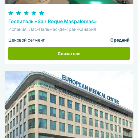
Госпиталь «San Roque Maspalomas»
Испания, Лас-Пальмас-де-Гран-Канария
Ценовой сегмент
Средний
Связаться