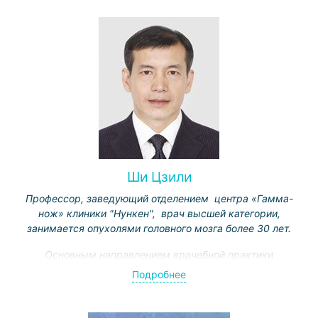
лечения различных осложнений злокачественных
опухолей
Ши Цзили
Профессор, заведующий отделением центра «Гамма-
нож» клиники "Нункен", врач высшей категории,
занимается опухолями головного мозга более 30 лет.
Основным направлением врачебной практики
является радиохирургическое лечение как
Подробнее
доброкачественных опухолей (неврином, менингиом,
опухолей области турецкого седла и
мостомозжечкового угла и др.), так и злокачественных