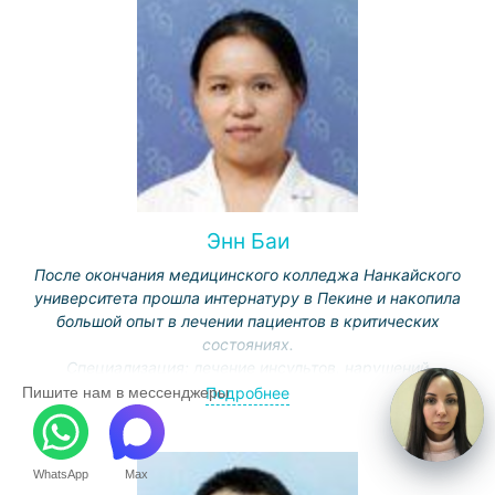
- одиночных и множественных метастазов в головном
мозге (в том числе посредством многократного
воздействия “Гамма-ножом”).
Энн Баи
После окончания медицинского колледжа Нанкайского
университета прошла интернатуру в Пекине и накопила
большой опыт в лечении пациентов в критических
состояниях.
Специализация: лечение инсультов, нарушений
сознания, респираторных заболеваний.
Подробнее
Пишите нам в мессенджеры
Активно ведет научную работу, публикуется в
медицинских журналах.
WhatsApp
Max