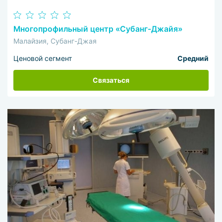
Многопрофильный центр «Субанг-Джайя»
Малайзия, Субанг-Джая
Ценовой сегмент
Средний
Связаться