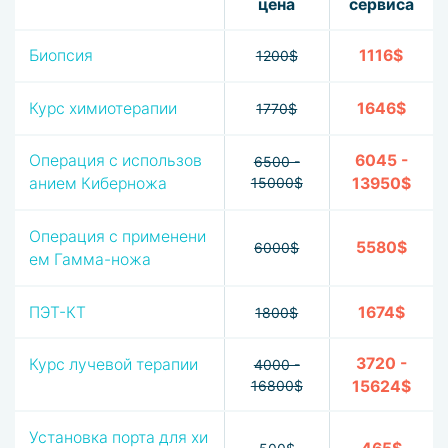
цена
сервиса
Биопсия
1116$
1200$
Курс химиотерапии
1646$
1770$
Операция с использов
6045 -
6500 -
анием Киберножа
15000$
13950$
Операция с применени
5580$
6000$
ем Гамма-ножа
ПЭТ-КТ
1674$
1800$
3720 -
Курс лучевой терапии
4000 -
16800$
15624$
Установка порта для хи