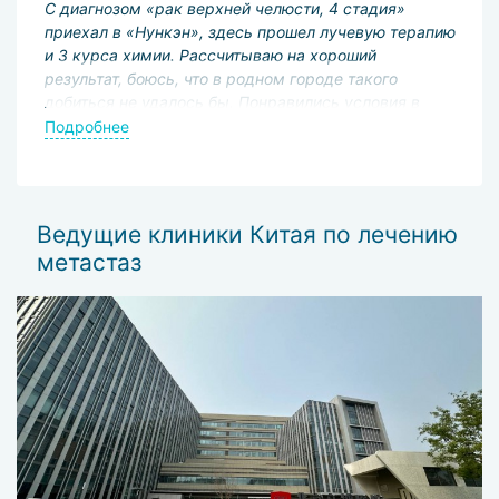
С диагнозом «рак верхней челюсти, 4 стадия»
Ке
сь
приехал в «Нункэн», здесь прошел лучевую терапию
д
и 3 курса химии. Рассчитываю на хороший
д
,
результат, боюсь, что в родном городе такого
д
добиться не удалось бы. Понравились условия в
П
М
больнице и хорошее отношение врачей.
Подробнее
п
п
ь
з
п
Ведущие клиники Китая по лечению
м
метастаз
м
г
в
Б
р