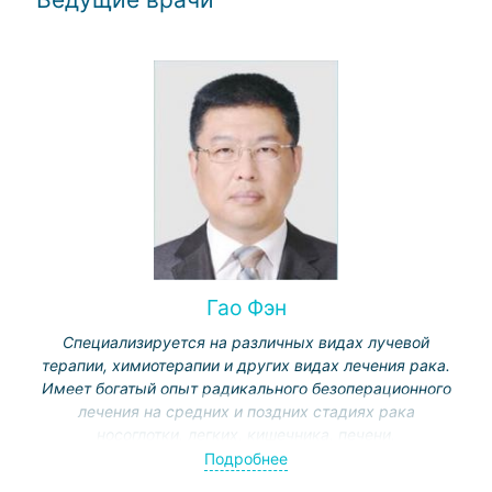
Гао Фэн
Специализируется на различных видах лучевой
терапии, химиотерапии и других видах лечения рака.
Имеет богатый опыт радикального безоперационного
лечения на средних и поздних стадиях рака
носоглотки, легких, кишечника, печени,
гинекологического рака, метастазов в головной мозг,
Подробнее
кости, позвоночник и другие органы, безоперационного