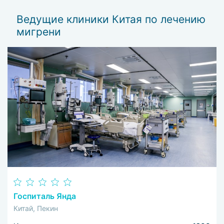
п
Ведущие клиники Китая по лечению
м
мигрени
м
г
в
Б
р
Госпиталь Янда
Китай, Пекин