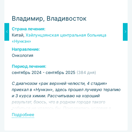
Владимир, Владивосток
М
Страна лечения:
С
Китай,
Хэйлунцзянская центральная больница
К
«Нункэн»
Н
Направление:
О
Онкология
П
Период лечения:
и
сентябрь 2024 - сентябрь 2025
(384 дня)
В
не
С диагнозом «рак верхней челюсти, 4 стадия»
Ке
приехал в «Нункэн», здесь прошел лучевую терапию
д
т
и 3 курса химии. Рассчитываю на хороший
д
результат, боюсь, что в родном городе такого
д
 я
добиться не удалось бы. Понравились условия в
П
М
ия
больнице и хорошее отношение врачей.
Подробнее
п
п
з