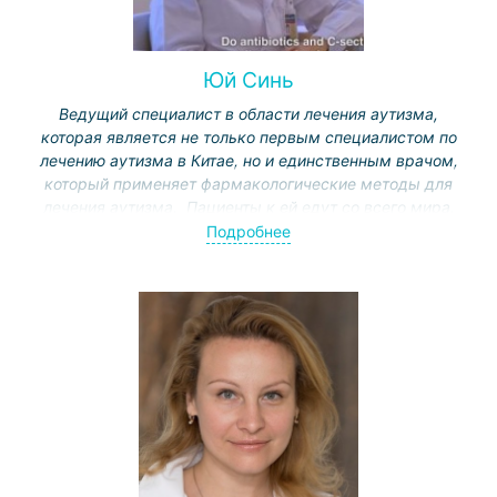
Юй Синь
Ведущий специалист в области лечения аутизма,
которая является не только первым специалистом по
лечению аутизма в Китае, но и единственным врачом,
который применяет фармакологические методы для
лечения аутизма. Пациенты к ей едут со всего мира.
Её собственный ребёнок страдает аутизмом.
Подробнее
В отличие от методов лечения в других странах, таких
как поведенческая терапия или дельфинотерапия
(используемая в Израиле или Германии), профессор
Юй применяет в Китае методику, основанную на
трансплантации микробиоты кишечника и
восстановлении нарушений иммунной системы.