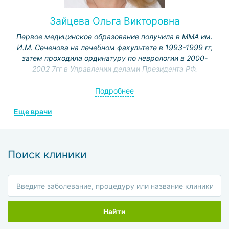
Зайцева Ольга Викторовна
Первое медицинское образование получила в ММА им.
И.М. Сеченова на лечебном факультете в 1993-1999 гг,
затем проходила ординатуру по неврологии в 2000-
2002 7гг в Управлении делами Президента РФ.
С 2002 г. по настоящее время работает в ФГУ
Подробнее
«Клиническая больница №1» Управление делами
Президента РФ, неврологическое отделение.
Еще врачи
В 2001 г. проходила курсы на базе РМАПО по циклу
«Основы альгологии», имею сертификат альголога.
Поиск клиники
В 2002 г. работала в Международном обществе
реабилитологов.
В 2006 г. проходила стажировку на кафедре
клинической функциональной диагностики на тему
«Функциональные методы исследования в
Найти
кардиологии».