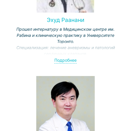
Эхуд Раанани
Прошел интернатуру в Медицинском центре им.
Рабина и клиническую практику в Университете
Торонто.
Специализация: лечение аневризмы и патологий
сердечных клапанов.
Открыл отделение аортальной хирургии в медцентре
Подробнее
им. Рабина, на данный момент — заведующий
отделением кардиохирургии в медцентре «Шиба»,
преподает в Тель-Авивском университете.
Автор более 100 научных публикаций.
Руководит клиническими испытаниями в области
кардиохирургии.