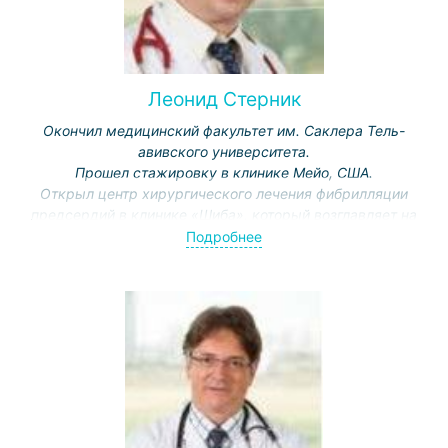
Леонид Стерник
Окончил медицинский факультет им. Саклера Тель-
авивского университета.
Прошел стажировку в клинике Мейо, США.
Открыл центр хирургического лечения фибрилляции
предсердий в клинике «Шиба», который возглавляет на
данный момент.
Подробнее
Заместитель заведующего отделением
кардиохирургии клиники «Шиба».
Преподает в Тель-авивском университете.