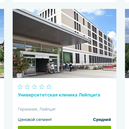
Университетская клиника Лейпцига
Германия, Лейпциг
Ценовой сегмент
Средний