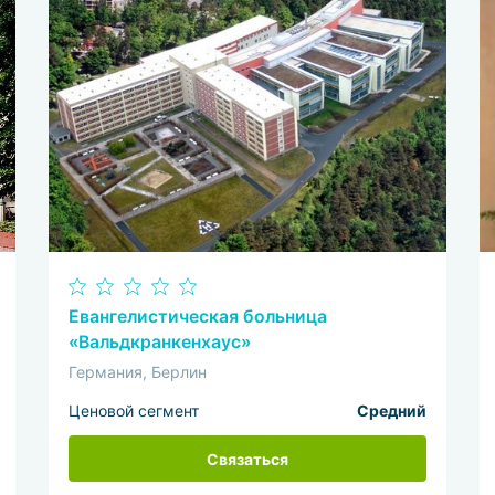
Евангелистическая больница
«Вальдкранкенхаус»
Германия, Берлин
Ценовой сегмент
Средний
Связаться