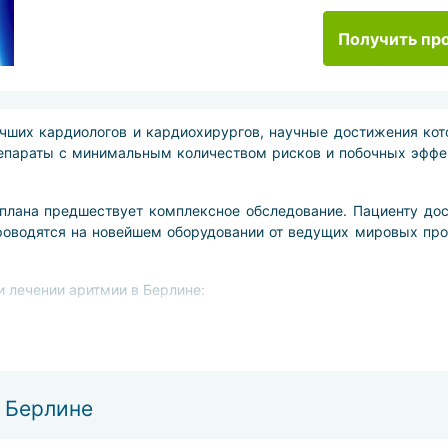
Получить пр
чших кардиологов и кардиохирургов, научные достижения ко
епараты с минимальным количеством рисков и побочных эффек
 плана предшествует комплексное обследование. Пациенту д
роводятся на новейшем оборудовании от ведущих мировых пр
 лечении аритмии в Берлине:
ескими препаратами последнего поколения,
иочастотная абляция под визуальным контролем,
сия,
зненной гарантией,
 Берлине
 с применением роботов Da Vinci,
терапия.