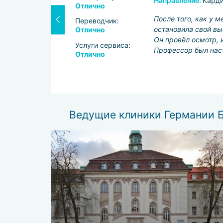
Направление:
Карди
Отлично
стретил врач-
После того, как у м
Переводчик:
у, после
остановила свой вы
Отлично
хологически
Он провёл осмотр, 
Услуги сервиса:
Профессор был наст
Отлично
Ведущие клиники Германии 