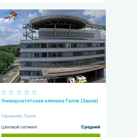
Университетская клиника Галле (Заале)
Германия, Галле
Ценовой сегмент
Средний