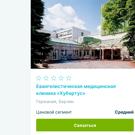
Евангелистическая медицинская
клиника «Хубертус»
Германия, Берлин
Ценовой сегмент
Средний
Связаться