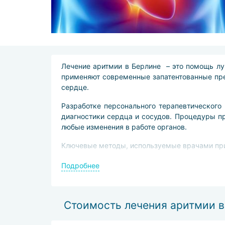
Лечение аритмии в Берлине – это помощь лу
применяют современные запатентованные пр
сердце.
Разработке персонального терапевтического
диагностики сердца и сосудов. Процедуры п
любые изменения в работе органов.
Ключевые методы, используемые врачами при
лекарственная терапия противоаритмич
Подробнее
минимально инвазивная катетерная рад
неинвазивная электрическая кардиовер
имплантация кардиостимуляторов с пожи
Стоимость лечения аритмии в
оперативная абляция на открытом сердце
поддерживающая санаторно-курортная 