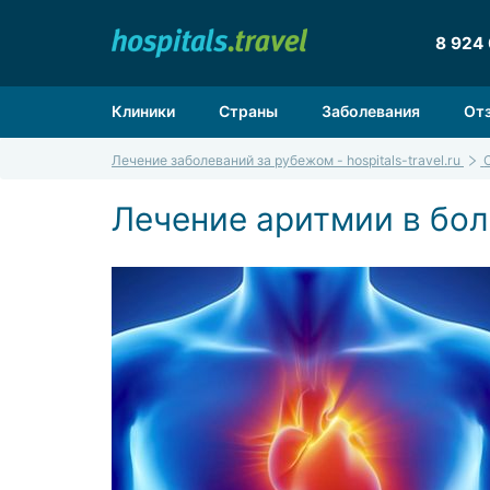
8 924
Клиники
Страны
Заболевания
От
Лечение заболеваний за рубежом - hospitals-travel.ru
Лечение аритмии в бол