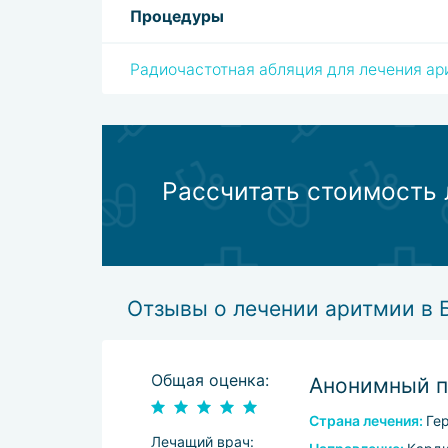
Процедуры
В завершении лечения каждый пациент полу
динамике и другим показателям. Лечащие в
вероятность рецидивов и осложнений.
Радиочастотная абляция для лечения ар
Рассчитать стоимость
Отзывы о лечении аритмии в 
Общая оценка:
Анонимный п
Страна лечения:
Ге
Лечащий врач: