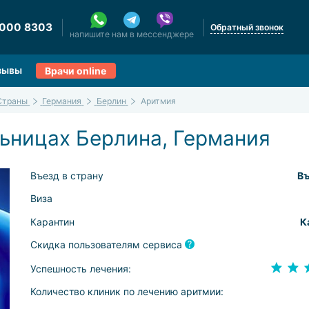
 000 8303
Обратный звонок
напишите нам в мессенджере
зывы
Врачи online
Страны
Германия
Берлин
Аритмия
ьницах Берлина, Германия
Въезд в страну
Въ
Виза
Карантин
К
Скидка пользователям сервиса
Успешность лечения:
Количество клиник по лечению аритмии: