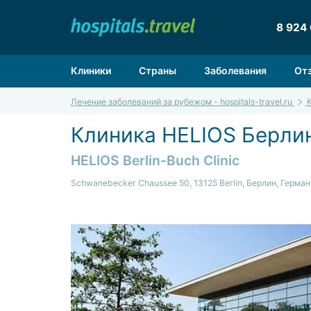
8 924
Клиники
Страны
Заболевания
От
Лечение заболеваний за рубежом - hospitals-travel.ru
Клиника HELIOS Берли
HELIOS Berlin-Buch Clinic
Schwanebecker Chaussee 50, 13125 Berlin, Берлин, Герма