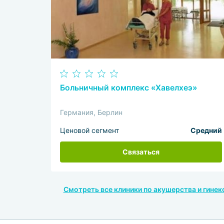
Больничный комплекс «Хавелхеэ»
Германия, Берлин
Ценовой сегмент
Средний
Связаться
Смотреть все клиники по акушерства и гинек