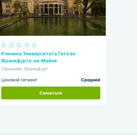
Клиника Университета Гете во
Франкфурте-на-Майне
Германия, Франкфурт
Ценовой сегмент
Средний
Связаться