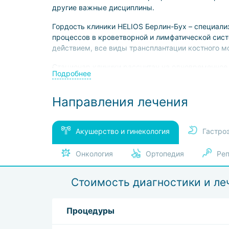
другие важные дисциплины.
Гордость клиники HELIOS Берлин-Бух – специали
процессов в кроветворной и лимфатической сис
действием, все виды трансплантации костного м
Стационар клиники рассчитан на одновременное
Подробнее
человек – врачи высшей квалификационной катег
Техническое оснащение клиники полностью соо
Направления лечения
для ЯМР, ПЭТ и КТ, робототехника Da Vinci, реф
диализа и другая современная аппаратура. На т
биологических, биохимических, генетических и
Акушерство и гинекология
Гастро
уютом и отличным сервисом.
Онкология
Ортопедия
Реп
Стоимость диагностики и ле
Процедуры