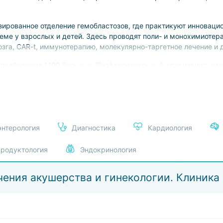
зированное отделение гемобластозов, где практикуют инновац
теме у взрослых и детей. Здесь проводят поли- и монохимиот
озга, CAR-t, иммунотерапию, молекулярно-таргетное лечение и
 пребывание 1100 больных. Профессиональный штат насчитывае
ории, кандидаты и доктора медицинских наук, университетские
тветствует высочайшим европейским и международным стандар
лексометры, приборы для стереотаксической радиохирургии и и
ерритории центра действует множество собственных лаборатор
 других. Пациенты размещаются в палатах повышенного комфор
энтерология
Диагностика
Кардиология
родуктология
Эндокринология
чения акушерства и гинекологии. Клиника