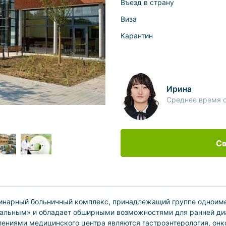
Въезд в страну
Виза
Карантин
Ирина
Среднее время о
Св
линарный больничный комплекс, принадлежащий группе одноиме
ральным» и обладает обширными возможностями для ранней диа
ениями медицинского центра являются гастроэнтерология, онко