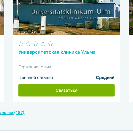
Университетская клиника Ульма
Германия, Ульм
Ценовой сегмент
Средний
Связаться
ологии (187)