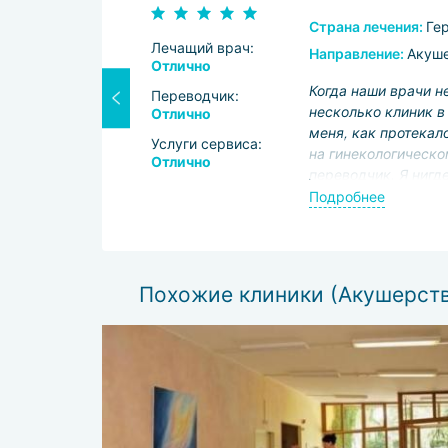
Страна лечения:
Ге
Лечащий врач:
Направление:
Акуше
Отлично
блемы и
Когда наши врачи н
Переводчик:
несколько клиник в
Отлично
меня, как протекал
Услуги сервиса:
на гинекологическо
Отлично
переводчик. Я нигд
лечению. Всё прошл
Подробнее
Похожие клиники (Акушерств