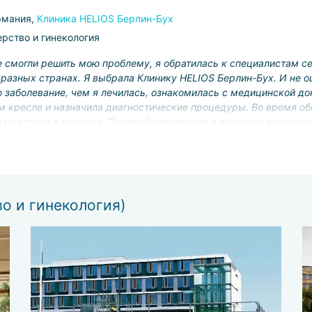
рмания,
Клиника HELIOS Берлин-Бух
рство и гинекология
е смогли решить мою проблему, я обратилась к специалистам с
 разных странах. Я выбрала Клинику HELIOS Берлин-Бух. И не 
о заболевание, чем я лечилась, ознакомилась с медицинской до
м кресле и назначила диагностические процедуры. Во время о
е не стояла в очереди. После обследования я получила заключе
о прекрасно.
о и гинекология)