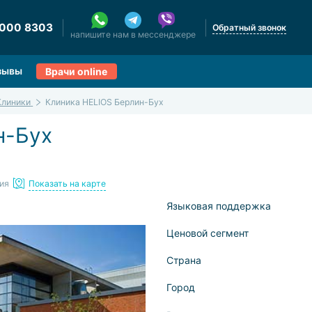
 000 8303
Обратный звонок
напишите нам в мессенджере
зывы
Врачи online
Клиники
Клиника HELIOS Берлин-Бух
н-Бух
ния
Показать на карте
Языковая поддержка
Ценовой сегмент
Страна
Город