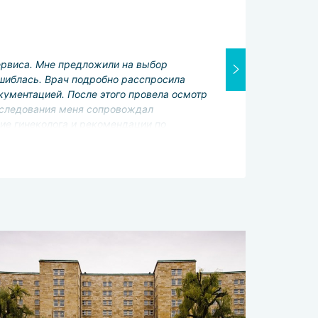
Лечащий врач
Отлично
ервиса. Мне предложили на выбор
Переводчик:
ошиблась. Врач подробно расспросила
Отлично
кументацией. После этого провела осмотр
Услуги сервис
бследования меня сопровождал
Отлично
ние гинеколога и рекомендации по