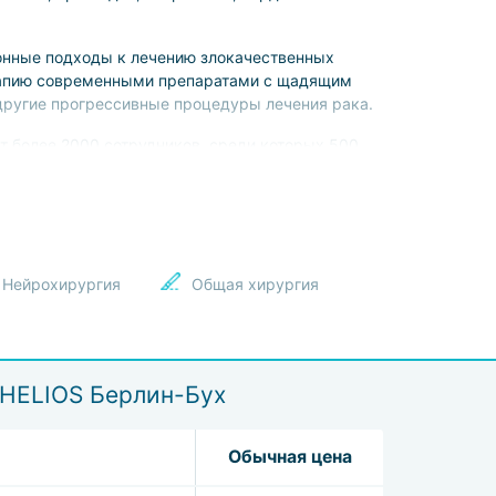
ионные подходы к лечению злокачественных
ерапию современными препаратами с щадящим
 другие прогрессивные процедуры лечения рака.
т более 2000 сотрудников, среди которых 500
 профессора и другие авторитетные фигуры.
там. В ее стенах присутствуют мощные сканеры
нтервенционной радиологии, устройства для
ий – патоморфологических, молекулярно-
та, отвлекающих от цели пребывания «домашним»
Нейрохирургия
Общая хирургия
 HELIOS Берлин-Бух
Обычная цена