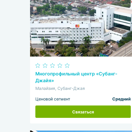
Многопрофильный центр «Субанг-
Джайя»
Малайзия, Субанг-Джая
Ценовой сегмент
Средний
Связаться