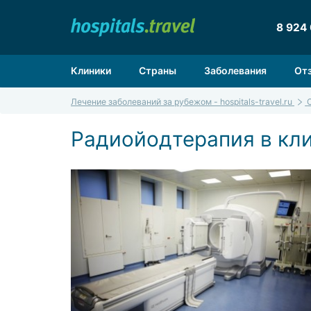
8 924
Клиники
Страны
Заболевания
От
Лечение заболеваний за рубежом - hospitals-travel.ru
Радиойодтерапия в кли