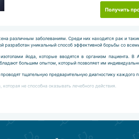
Получить пр
на различным заболеваниям. Среди них находится рак и таки
ой разработан уникальный способ эффективной борьбы со всем
изотопами йода, которые вводятся в организм пациента. В 
бладают большим опытом, который позволяет им индивидуально
 проводят тщательную предварительную диагностику каждого п
, которая не способна оказывать лечебного действия.
 как организм реагирует на присутствие в нём изотопов и како
ровка радиоактивных изотопов будет наиболее результативна.
но: пациент просто проглатывает высчитанную специально для