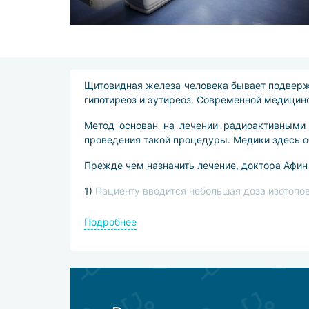
Щитовидная железа человека бывает подверже
гипотиреоз и эутиреоз. Современной медицин
Метод основан на лечении радиоактивными 
проведения такой процедуры. Медики здесь о
Прежде чем назначить лечение, доктора Афин
Пациенту вводится небольшая доза изотопов
Организм пациента сканируется.
Подробнее
На основе полученных данных определяется,
В результате медики Афин узнают, какая дози
Радиойодтерапия в Афинах проводится ораль
радиоактивный йод в двух формах: