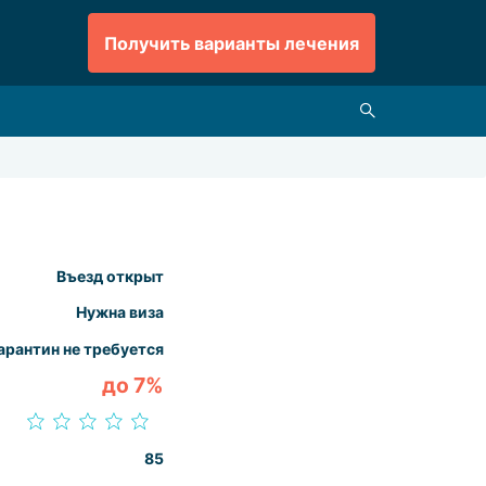
Получить варианты лечения
Въезд открыт
Нужна виза
арантин не требуется
до 7%
85