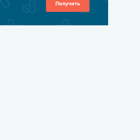
Получить
улы также обильно запиваются водой.