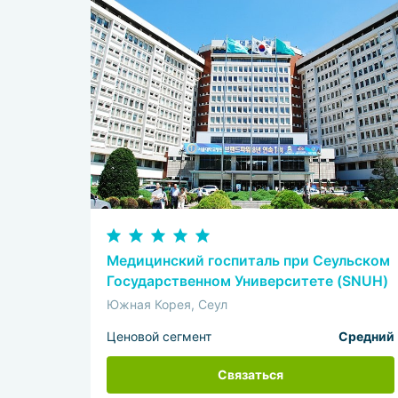
Медицинский госпиталь при Сеульском
Государственном Университете (SNUH)
Южная Корея, Сеул
Ценовой сегмент
Средний
Связаться