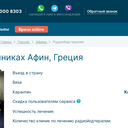
 000 8303
Обратный звонок
напишите нам в мессенджере
зывы
Врачи online
Страны
Греция
Афины
Радиойодтерапия
никах Афин, Греция
Въезд в страну
Виза
Карантин
К
Скидка пользователям сервиса
Успешность лечения:
Количество клиник по лечению радиойодтерапии: