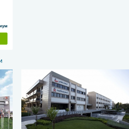
иум
и