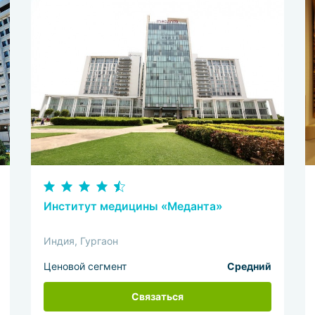
Институт медицины «Меданта»
Индия, Гургаон
Ценовой сегмент
Средний
Связаться