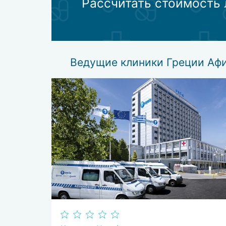
Рассчитать стоимость
жидкий: пациент проглатывает жидкий п
капсульный: пациент проглатывает йод в
Ведущие клиники Греции Аф