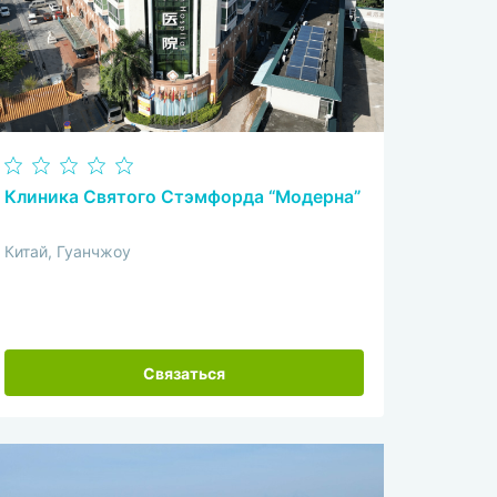
Клиника Святого Стэмфорда “Модерна”
Китай, Гуанчжоу
Связаться