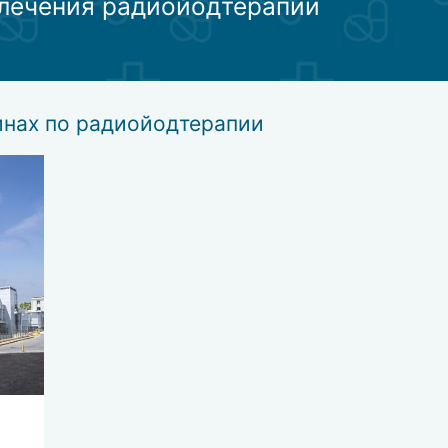
 лечения радиойодтерапии
репарат, запивая его одним либо двумя стаканами воды;
 желатиновых капсулах, которые не имеют вкуса и запаха. Капс
инах по радиойодтерапии