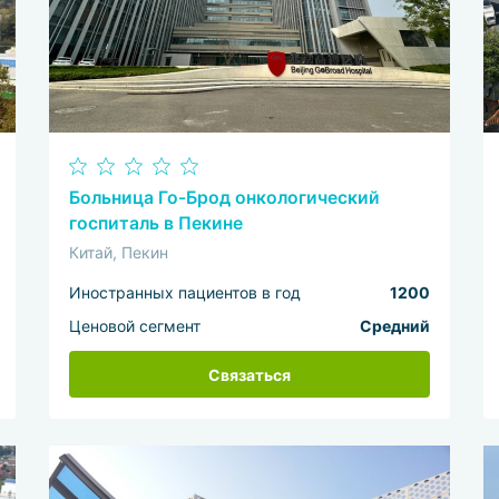
Больница Го-Брод онкологический
госпиталь в Пекине
Китай, Пекин
Иностранных пациентов в год
1200
Ценовой сегмент
Средний
Связаться