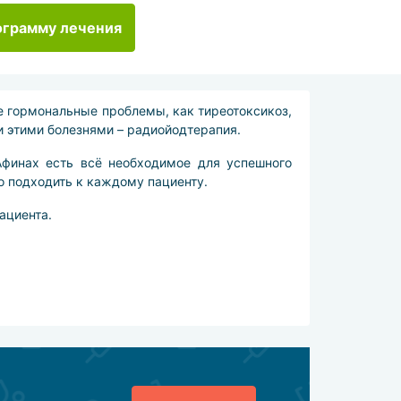
ограмму лечения
е гормональные проблемы, как тиреотоксикоз,
и этими болезнями – радиойодтерапия.
Афинах есть всё необходимое для успешного
 подходить к каждому пациенту.
ациента.
е действие они на него оказывают.
 него дозу изотопов. При этом используется