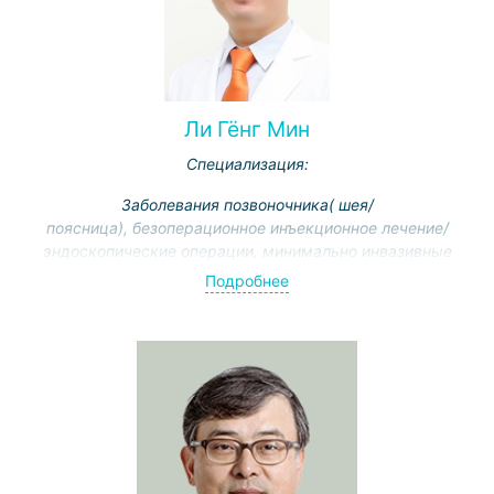
Ли Гёнг Мин
Специализация:
Заболевания позвоночника( шея/
поясница), безоперационное инъекционное лечение/
эндоскопические операции, минимально инвазивные
операции позвоночника, замена искусственного диск
Подробнее