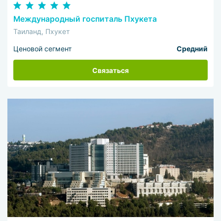
Международный госпиталь Пхукета
Таиланд, Пхукет
Ценовой сегмент
Средний
Связаться