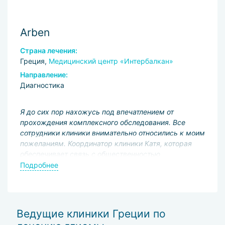
Arben
Страна лечения:
Греция,
Медицинский центр «Интербалкан»
Направление:
Диагностика
Я до сих пор нахожусь под впечатлением от
прохождения комплексного обследования. Все
сотрудники клиники внимательно относились к моим
пожеланиям. Координатор клиники Катя, которая
обеспечивает связь с общественностью,
замечательно выполняет работу. Мне не
Подробнее
приходилось тратить время на стояние в очередях.
Все процедуры были спланированы так, что я
окончил обследование в запланированное время и
уехал домой.
Ведущие клиники Греции по