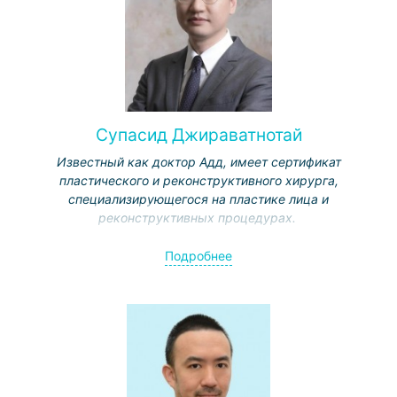
Супасид Джираватнотай
Известный как доктор Адд, имеет сертификат
пластического и реконструктивного хирурга,
специализирующегося на пластике лица и
реконструктивных процедурах.
Специализации:
Подробнее
Ринопластика – в частности открытая ринопластика;
Повторная ринопластика с аутологичной пересадкой
хряща
Подтяжка лица
Подтяжка шеи
Блефаропластика (подтяжка век)