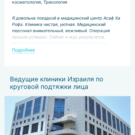
косметология, Трихология
Я довольна поездкой в медицинский центр Асаф Ха
Рофэ. Клиника чистая, уютная. Медицинский
персонал внимательный, вежливый. Операция
прошла успешно. Сейчас я жду результатов.
Надеюсь, что они оправдают мои ожидания и
расходы на лечение.
Подробнее
Ведущие клиники Израиля по
круговой подтяжки лица