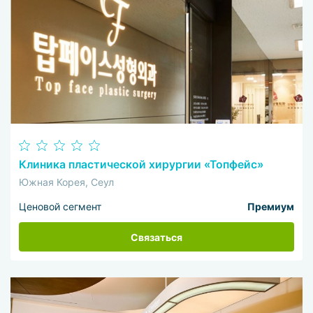
Клиника пластической хирургии «Топфейс»
Южная Корея, Сеул
Ценовой сегмент
Премиум
Связаться