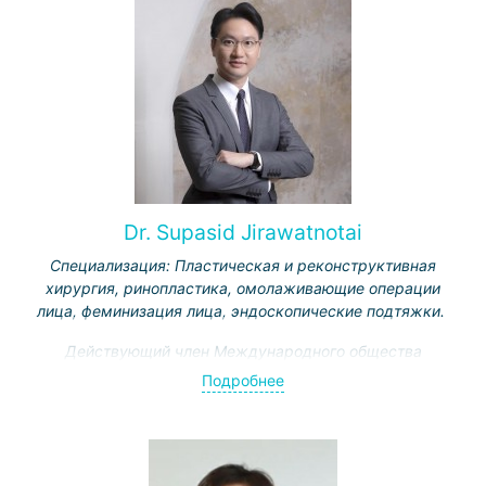
Dr. Supasid Jirawatnotai
Специализация: Пластическая и реконструктивная
хирургия, ринопластика, омолаживающие операции
лица, феминизация лица, эндоскопические подтяжки.
Действующий член Международного общества
эстетической пластической хирургии, Тайского
Подробнее
общества пластической и реконструктивной
пластической хирургии, Тайского общества
эстетической пластической хирургии.
Проходил обучение по лицевым операции в