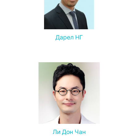
Доктор Супасид практикует с 2012 года. За время
своей карьеры он заслужил репутацию врача,
добивающегося выдающихся результатов, и его
высоко ценят за внимание к деталям.
Дарел НГ
Ли Дон Чан