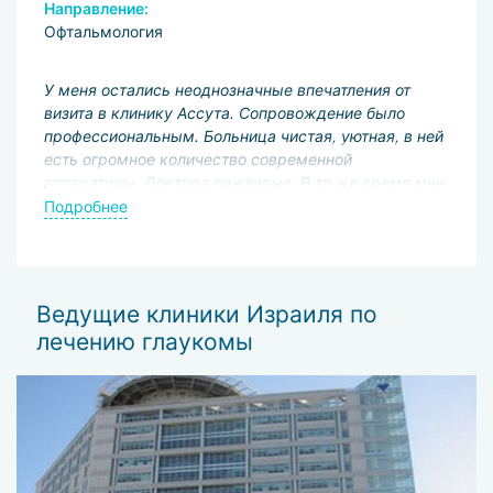
Направление:
Н
Офтальмология
О
У меня остались неоднозначные впечатления от
Я
визита в клинику Ассута. Сопровождение было
о
профессиональным. Больница чистая, уютная, в ней
н
й
есть огромное количество современной
л
аппаратуры. Доктора вежливые. В то же время мне
М
приходилось ждать процедуры даже тогда, когда
Б
Подробнее
П
рядом не было других пациентов. Медицинский
о
персонал не обращал внимания на мои просьбы,
которые касались лечебного процесса. Подумаю,
стоит ли ещё раз ехать в Ассуту.
Ведущие клиники Израиля по
лечению глаукомы