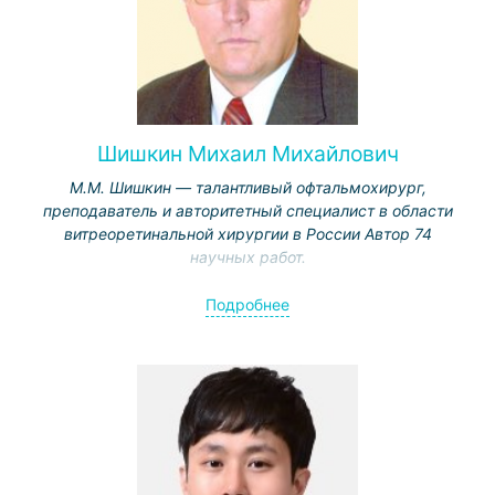
Шишкин Михаил Михайлович
М.М. Шишкин — талантливый офтальмохирург,
преподаватель и авторитетный специалист в области
витреоретинальной хирургии в России Автор 74
научных работ.
Окончил Военно-медицинский факультет при Томском
Подробнее
медицинском институте. С 1976 по 1978 год работал
офтальмологом в учебном центре на Кубе.
1978–1980 — ординатура по офтальмологии при
Военно-медицинской академии.
1985–1991 — начальник отделения военного госпиталя
Ленинградского военного округа.