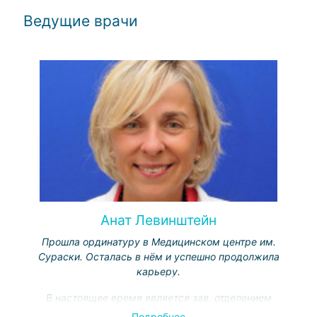
Ведущие врачи
Анат Левинштейн
Прошла ординатуру в Медицинском центре им.
Сураски. Осталась в нём и успешно продолжила
карьеру.
В настоящее время является зав. отделением
офтальмологии медицинского центра им. Сураски.
Подробнее