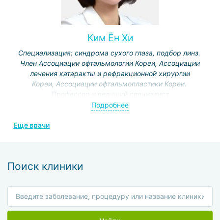
поражении сетчатки и зрительного нерва,
реконструктивные процедуры при птозе и
паралитическом косоглазии.
Ким Ён Хи
Специализация: синдрома сухого глаза, подбор линз.
Член Ассоциации офтальмологии Кореи, Ассоциации
лечения катаракты и рефракционной хирургии
Кореи, Ассоциации офтальмопластики Кореи.
Профессор и ведущий специалист
офтальмологчиеского отделения больницы при
Подробнее
университете Кощин и больницы Бохун.
Еще врачи
Сертифицированный специалист по технологиям ICL и
SMILE.
Поиск клиники