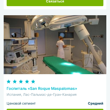
Связаться
Госпиталь «San Roque Maspalomas»
Испания, Лас-Пальмас-де-Гран-Канария
Ценовой сегмент
Средний