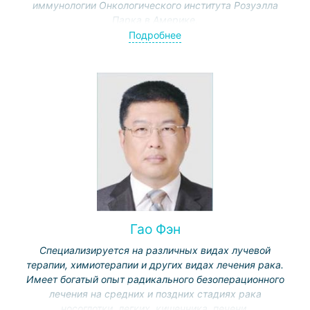
иммунологии Онкологического института Розуэлла
Парка в Америке.
Прошел стажировку в Институте уха в Лос-Анджелесе.
Подробнее
Сертифицированный отоларинголог, хирург, член
Американской ассоциации по исследованию рака.
Гао Фэн
Специализируется на различных видах лучевой
терапии, химиотерапии и других видах лечения рака.
Имеет богатый опыт радикального безоперационного
лечения на средних и поздних стадиях рака
носоглотки, легких, кишечника, печени,