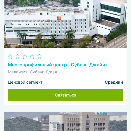
Многопрофильный центр «Субанг-Джайя»
Малайзия, Субанг-Джая
Ценовой сегмент
Средний
Связаться