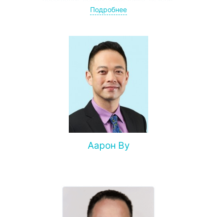
гинекологического рака, метастазов в головной мозг,
Подробнее
кости, позвоночник и другие органы, безоперационного
лечения различных осложнений злокачественных
опухолей
Аарон Ву