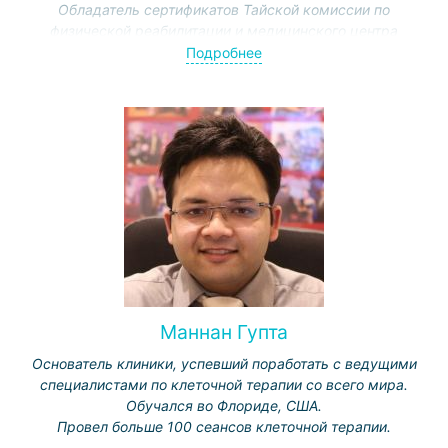
Обладатель сертификатов Тайской комиссии по
физической реабилитации и медицинского центра
«Седарс-Синай» в США.
Подробнее
Ведет научную работу при поддержке Министерства
здравоохранения Таиланда. Темы: методы и
эффективность различных подходов к реабилитации.
Маннан Гупта
Основатель клиники, успевший поработать с ведущими
специалистами по клеточной терапии со всего мира.
Обучался во Флориде, США.
Провел больше 100 сеансов клеточной терапии.