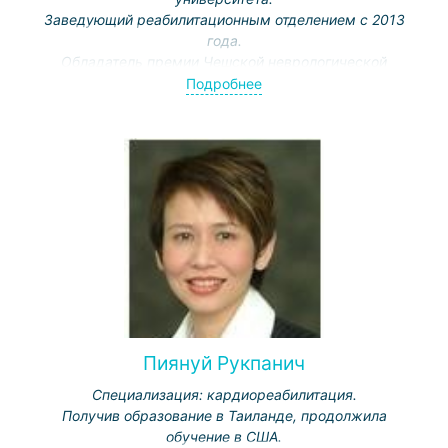
Заведующий реабилитационным отделением с 2013
года.
Обладатель премии Чешской неврологической
ассоциации.
Подробнее
Автор научных публикаций в профессиональных
медицинских изданиях.
Пиянуй Рукпанич
Специализация: кардиореабилитация.
Получив образование в Таиланде, продолжила
обучение в США.