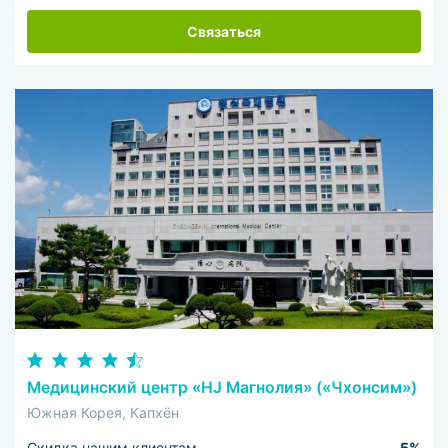
Связаться
Медицинский центр «HJ Магнолия» («Чхонсим»)
Южная Корея, Капхён
Скидка нашим клиентам
5%