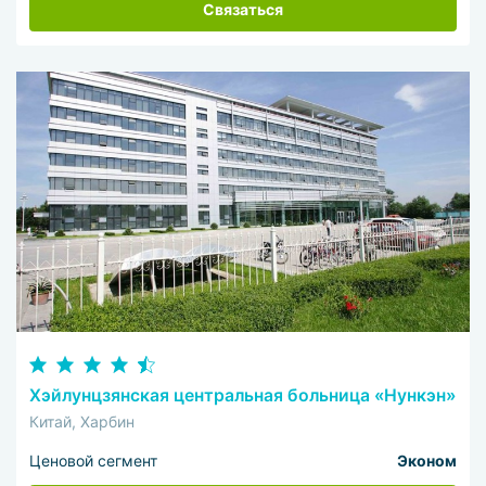
Связаться
Хэйлунцзянская центральная больница «Нункэн»
Китай, Харбин
Ценовой сегмент
Эконом