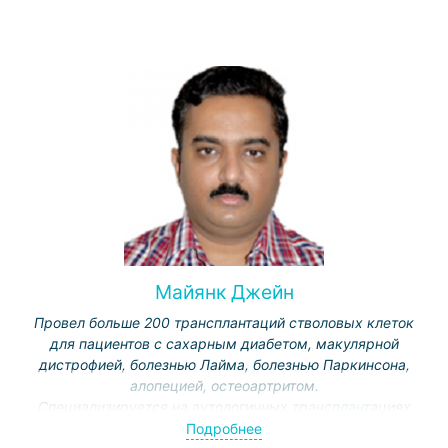
Майянк Джейн
Провел больше 200 трансплантаций стволовых клеток
для пациентов с сахарным диабетом, макулярной
дистрофией, болезнью Лайма, болезнью Паркинсона,
алопецией, остеоартритом.
Специализируется на аутологичных трансплантациях
— получении и культивировании клеток из костного
Подробнее