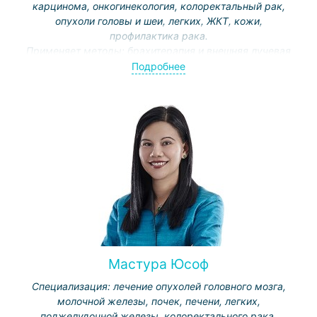
карцинома, онкогинекология, колоректальный рак,
опухоли головы и шеи, легких, ЖКТ, кожи,
профилактика рака.
Применяет методы: брахитерапия и внешняя лучевая
терапия, химиотерапия, радиохирургия, молекулярная
Подробнее
таргетная терапия, иммунотерапия.
Член Американских обществ радиоонкологии и
клинической онкологии, Гонконгского колледжа
радиологии.
Мастура Юсоф
Специализация: лечение опухолей головного мозга,
молочной железы, почек, печени, легких,
поджелудочной железы, колоректального рака.