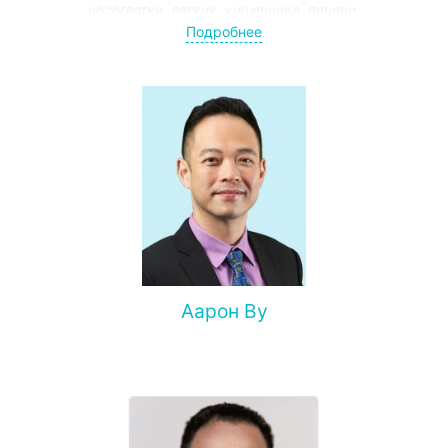
носоглотки, легких, кишечника, печени,
гинекологического рака, метастазов в головной мозг,
Подробнее
кости, позвоночник и другие органы, безоперационного
лечения различных осложнений злокачественных
опухолей
Аарон Ву