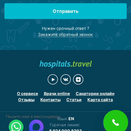
Отправить
Нужен срочный ответ ?
Закажите обратный звонок
О сервисе
Врачи online
Санатории онлайн
Отзывы
Контакты
Статьи
Карта сайта
Пишите нам в мессенджеры
Язык
EN
Горячая линия:
8 924 000 8303