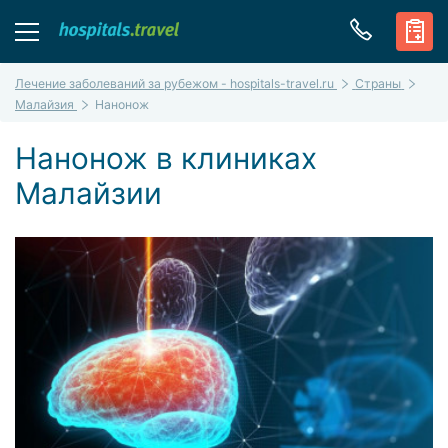
Лечение заболеваний за рубежом - hospitals-travel.ru
Страны
Малайзия
Нанонож
Нанонож в клиниках
Малайзии