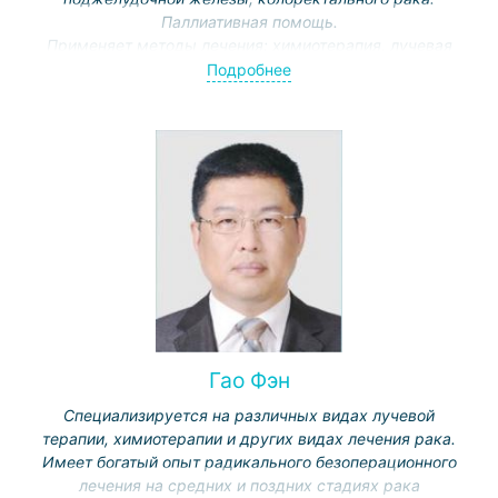
Паллиативная помощь.
Применяет методы лечения: химиотерапия, лучевая
терапия, иммунотерапия, гормональная терапия,
Подробнее
радиойодтерапия, таргетированная терапия.
Член Американского общества клинической онкологии,
Европейского общества радиотерапии и онкологии,
Международной ассоциации по изучению рака легких.
Гао Фэн
Специализируется на различных видах лучевой
терапии, химиотерапии и других видах лечения рака.
Имеет богатый опыт радикального безоперационного
лечения на средних и поздних стадиях рака