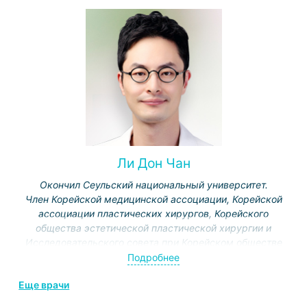
Ли Дон Чан
Окончил Сеульский национальный университет.
Член Корейской медицинской ассоциации, Корейской
ассоциации пластических хирургов, Корейского
общества эстетической пластической хирургии и
Исследовательского совета при Корейском обществе
челюстной пластики.
Подробнее
Специализация: челюстно-лицевая хиругия,
Еще врачи
ринопластика.