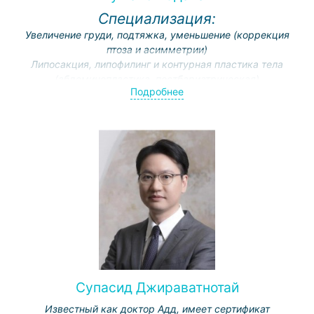
Новой Зеландии, запрашивающих операции по
Специализация:
ринопластике.
Увеличение груди, подтяжка, уменьшение (коррекция
птоза и асимметрии)
Липосакция, липофилинг и контурная пластика тела
(абдоминопластика, постбариатрическая)
Подробнее
Эндоскопическая хирургия (лицо и грудь)
Травматическая и косметическая черепно-челюстно-
лицевая хирургия
Феминизация лица (подтяжка лица, ринопластика,
контурирование лицевых костей и имплантация)
Супасид Джираватнотай
Известный как доктор Адд, имеет сертификат