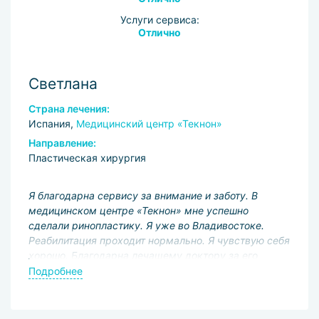
Услуги сервиса:
Отлично
Светлана
Страна лечения:
Испания,
Медицинский центр «Текнон»
Направление:
Пластическая хирургия
Я благодарна сервису за внимание и заботу. В
медицинском центре «Текнон» мне успешно
сделали ринопластику. Я уже во Владивостоке.
Реабилитация проходит нормально. Я чувствую себя
хорошо. Благодарна лечащему доктору за его
поддержку. Все вопросы, которые возникали во
Подробнее
время лечения, оперативно решал координатор.
Рекомендую сервис и клинику людям, которые
желают лечиться в комфортных условиях по