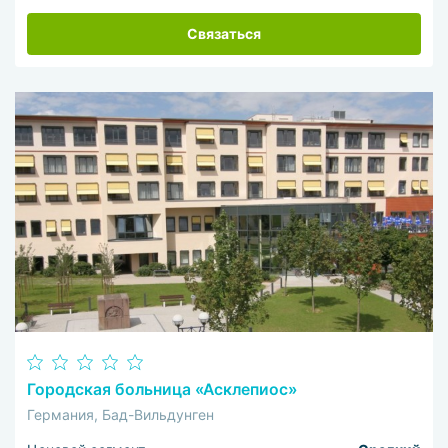
Связаться
Городская больница «Асклепиос»
Германия, Бад-Вильдунген