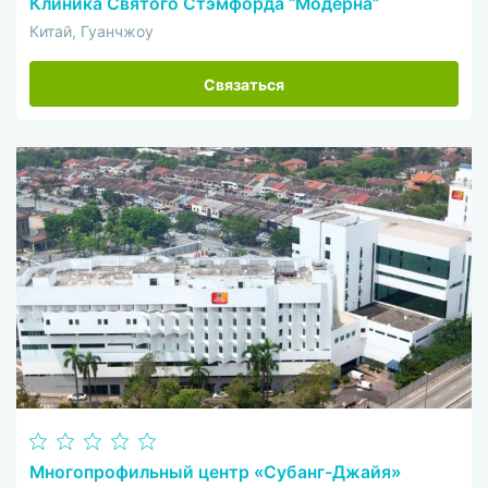
Клиника Святого Стэмфорда “Модерна”
Китай, Гуанчжоу
Связаться
Многопрофильный центр «Субанг-Джайя»