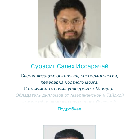
Сурасит Салех Иссарачай
Специализация: онкология, онкогематология,
пересадка костного мозга.
С отличием окончил университет Махидол.
Обладатель дипломов от Американской и Тайской
комиссий по лечению внутренних болезней,
медицинской онкологии, гематологии.
Подробнее