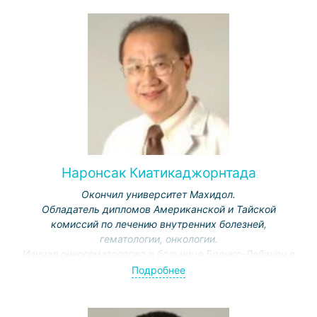
Наронсак Киатикаджорнтада
Окончил университет Махидол.
Обладатель дипломов Американской и Тайской
комиссий по лечению внутренних болезней,
гематологии, онкологии.
Изучал онкогематологию в больнице Бронкс-Лебанон в
Нью-Йорке.
Подробнее