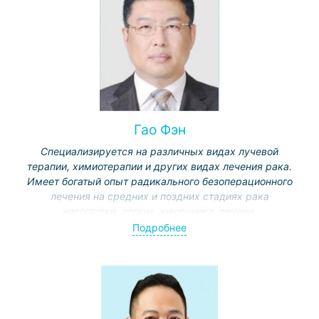
Гао Фэн
Специализируется на различных видах лучевой
терапии, химиотерапии и других видах лечения рака.
Имеет богатый опыт радикального безоперационного
лечения на средних и поздних стадиях рака
носоглотки, легких, кишечника, печени,
гинекологического рака, метастазов в головной мозг,
Подробнее
кости, позвоночник и другие органы, безоперационного
лечения различных осложнений злокачественных
опухолей