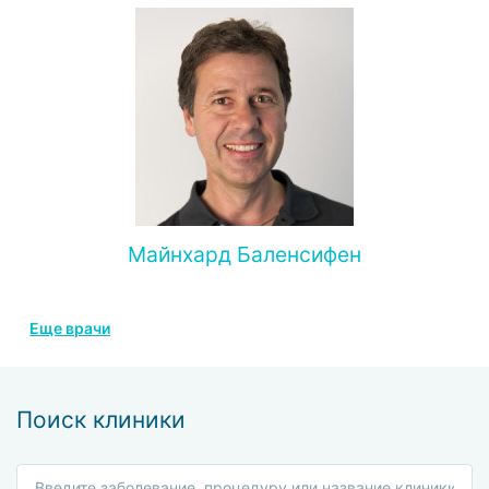
Майнхард Баленсифен
Еще врачи
Поиск клиники