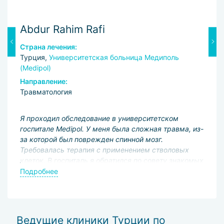
Abdur Rahim Rafi
Y
Страна лечения:
С
Турция,
Университетская больница Медиполь
Т
(Medipol)
Н
Направление:
Т
Травматология
Б
ил
Я проходил обследование в университетском
с
госпитале Medipol. У меня была сложная травма, из-
до
за которой был поврежден спинной мозг.
т
Требовалась терапия с применением стволовых
ф
клеток. В госпиталь я обратился по совету знакомых
п
П
и это учреждение внушало доверие. Но мне не
п
Подробнее
очень понравился врач, который вел прием. Не могу
назвать этот опыт приятным, хотя клиника
оказывает очень нужные и важные услуги и на
профессиональном уровне. Обращаясь сюда, будьте
Ведущие клиники Турции по
внимательны при выборе специалиста.