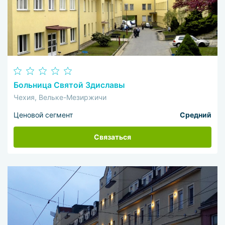
Больница Святой Здиславы
Чехия, Вельке-Мезиржичи
Ценовой сегмент
Средний
Связаться