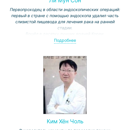
Ли Мун Сон
Первопроходец в области эндоскопических операций:
первый в стране с помощью эндоскопа удалил часть
слизистой пищевода для лечения рака на ранней
стадии.
Вошёл в десятку лучших врачей Кореи.
За научные достижения удостоился наград Корейского
Подробнее
общества гастроэнтерологической эндоскопии,
Корейского общества по гастроэнтерологии,
Корейского института науки и технологии и т. д.
Специализация: заболевания желудка, пищевода,
печени, кишечника; диагностика и лечение
онкологических заболеваний органов ЖКТ.
Ким Хён Чоль