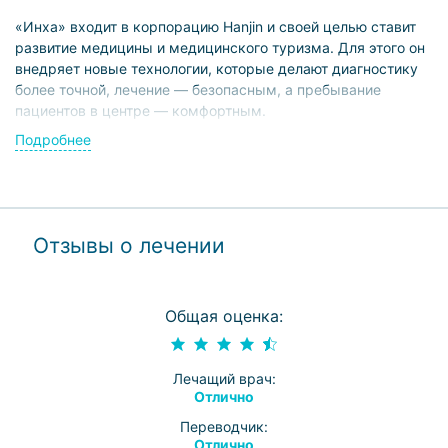
«Инха» входит в корпорацию Hanjin и своей целью ставит
развитие медицины и медицинского туризма. Для этого он
внедряет новые технологии, которые делают диагностику
более точной, лечение — безопасным, а пребывание
пациентов в центре — комфортным.
Подробнее
Технологии:
лучевой скальпель «Кибернож» для бескровного
удаления опухолей, которые раньше считались
неоперабельными;
Отзывы о лечении
HIFU-терапия рака — лечение высокоинтенсивным
сфокусированным ультразвуком;
обследования на ПЭТ-КТ, МРТ, рентген-аппарат с
высоким разрешением и низким уровнем облучения.
Общая оценка:
Для исследования состояния костей установлены
оборудование для денситометрии и Bone scan;
на базе «Инха» действует Региональный центр
Лечащий врач:
клинических испытаний, получивший высокую оценку
Отлично
от Министерства здравоохранения;
Переводчик:
отдельные центры специализируются на
Отлично