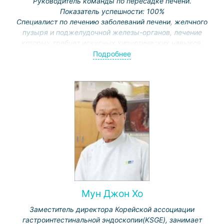
Руководитель команды по пересадке печени.
Показатель успешности: 100%
Специалист по лечению заболеваний печени, желчного
пузыря и поджелудочной железы-органов, лечение
которых требует искусных хирургических навыков.
Прошел стажировки в Японии, Германии, Франции,
Подробнее
Испании.
В 2006 году получил награду Международной Гепато-
Панкреато-Билиарной Ассоциации (IHPBA), в 2010 году
получил награду Корейской ассоциации клинических
онкологов в номинации «Лучшая диссертация».
Автор учебных пособий по хирургии и клинической
хирургии, соавтор «Атласа хирургических операций».
Мун Джон Хо
Заместитель директора Корейской ассоциации
гастроинтестинальной эндоскопии(KSGE), занимает