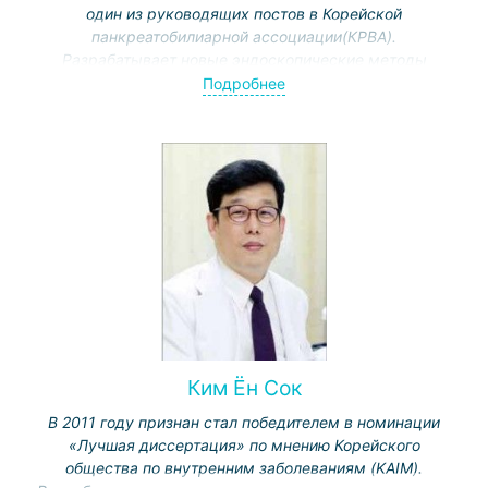
один из руководящих постов в Корейской
панкреатобилиарной ассоциации(КРBA).
Разрабатывает новые эндоскопические методы
лечения и диагностики, которые используются при
Подробнее
злокачественных стенозах и других условиях,
затрудняющих доступ.
Специализация: эндоскопическое диагностирование и
лечение заболеваний поджелудочной железы,
желчного пузыря и желчных протоков,
гастроэнтерологические заболевания.
Ким Ён Сок
В 2011 году признан стал победителем в номинации
«Лучшая диссертация» по мнению Корейского
общества по внутренним заболеваниям (KAIM).