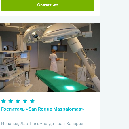
Связаться
Госпиталь «San Roque Maspalomas»
Испания, Лас-Пальмас-де-Гран-Канария