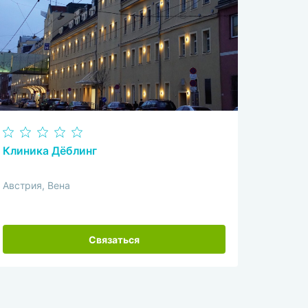
Клиника Дёблинг
Австрия, Вена
Связаться