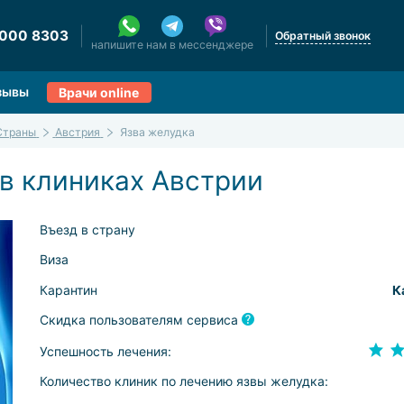
 000 8303
Обратный звонок
напишите нам в мессенджере
зывы
Врачи online
Страны
Австрия
Язва желудка
в клиниках Австрии
Въезд в страну
Виза
Карантин
К
Скидка пользователям сервиса
Успешность лечения:
Количество клиник по лечению язвы желудка: