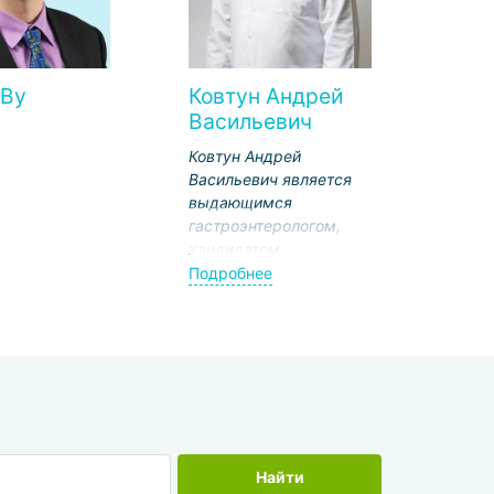
 Ву
Ковтун Андрей
Васильевич
Ковтун Андрей
Васильевич является
выдающимся
гастроэнтерологом,
кандидатом
медицинских наук. На
Подробнее
данный момент
осуществляет свою
деятельность в
Национальном
медико-
хирургическом
центре имени Н.И.
Пирогова.
Найти