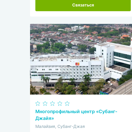
Связаться
Многопрофильный центр «Субанг-
Джайя»
Малайзия, Субанг-Джая