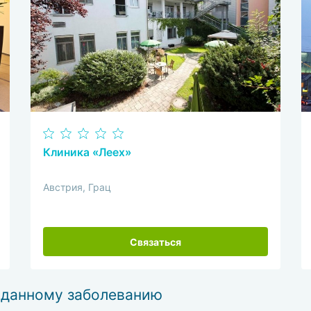
Клиника «Леех»
Австрия, Грац
Связаться
 данному заболеванию