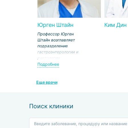
Юрген Штайн
Ким Дин
Профессор Юрген
Штайн возглавляет
подразделение
гастроэнтерологии и
диетологии
Франкфуртской
Подробнее
клиники
«Заксенхаузен». В его
компетенции –
Еще врачи
диагностика и
терапия
онкологических,
Поиск клиники
воспалительных,
генетических,
метаболических
болезней: