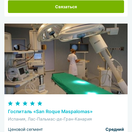
Связаться
Госпиталь «San Roque Maspalomas»
Испания, Лас-Пальмас-де-Гран-Канария
Ценовой сегмент
Средний