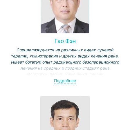
Гао Фэн
Специализируется на различных видах лучевой
терапии, химиотерапии и других видах лечения рака.
Имеет богатый опыт радикального безоперационного
лечения на средних и поздних стадиях рака
носоглотки, легких, кишечника, печени,
гинекологического рака, метастазов в головной мозг,
Подробнее
кости, позвоночник и другие органы, безоперационного
лечения различных осложнений злокачественных
опухолей