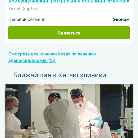
Хэйлунцзянская центральная больница «Нункэн»
Китай, Харбин
Ценовой сегмент
Эконом
Связаться
Смотреть все клиники Китая по лечению
аденокарциномы (15)
Ближайшие к Китаю клиники