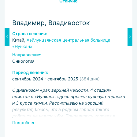
Отлично
Владимир, Владивосток
М
Страна лечения:
С
Китай,
Хэйлунцзянская центральная больница
К
«Нункэн»
Н
Направление:
О
Онкология
П
Период лечения:
и
сентябрь 2024 - сентябрь 2025
(384 дня)
В
С диагнозом «рак верхней челюсти, 4 стадия»
Ке
сь
приехал в «Нункэн», здесь прошел лучевую терапию
д
и 3 курса химии. Рассчитываю на хороший
д
,
результат, боюсь, что в родном городе такого
д
добиться не удалось бы. Понравились условия в
П
М
больнице и хорошее отношение врачей.
Подробнее
п
п