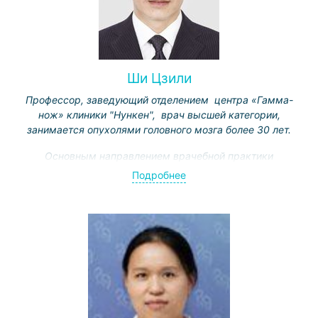
Ши Цзили
Профессор, заведующий отделением центра «Гамма-
нож» клиники "Нункен", врач высшей категории,
занимается опухолями головного мозга более 30 лет.
Основным направлением врачебной практики
является радиохирургическое лечение как
Подробнее
доброкачественных опухолей (неврином, менингиом,
опухолей области турецкого седла и
мостомозжечкового угла и др.), так и злокачественных
- одиночных и множественных метастазов в головном
мозге (в том числе посредством многократного
воздействия “Гамма-ножом”).