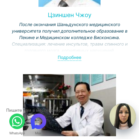
Цзиншен Чжоу
После окончания Шаньдунского медицинского
университета получил дополнительное образование в
Пекине и Медицинском колледже Висконсина.
Специализация: лечение инсультов, травм спинного и
головного мозга, когнитивных нарушений.
Удостоился наград от Министерства образования,
Подробнее
Муниципальной комиссии науки и технологии.
Представитель Международной ассоциации
физической и реабилитационной медицины, вице-
директор Пекинского общества реабилитологии и
Комитета нейрореабилитации.
Пишите нам в мессенджеры
WhatsApp
Max