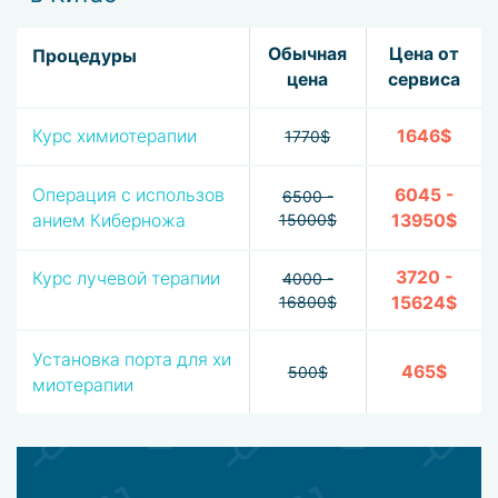
Обычная
Цена от
Процедуры
цена
сервиса
Курс химиотерапии
1646$
1770$
Операция с использов
6045 -
6500 -
анием Киберножа
15000$
13950$
3720 -
Курс лучевой терапии
4000 -
16800$
15624$
Установка порта для хи
465$
500$
миотерапии