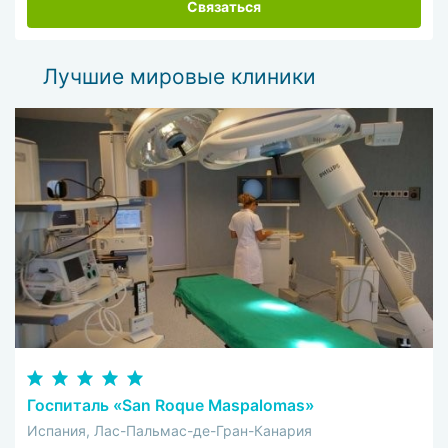
Связаться
Лучшие мировые клиники
Госпиталь «San Roque Maspalomas»
Испания, Лас-Пальмас-де-Гран-Канария