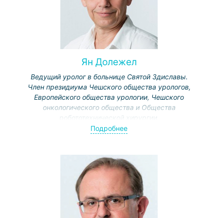
Ян Долежел
Ведущий уролог в больнице Святой Здиславы.
Член президиума Чешского общества урологов,
Европейского общества урологии, Чешского
онкологического общества и Общества
робототехнической хирургии.
Написал более 100 статей, опубликованных в чешских
Подробнее
медицинских журналах. Больше 145 раз выступал на
международных конференциях.
Прошел стажировку в Англии, США, Швейцарии и
Германии.