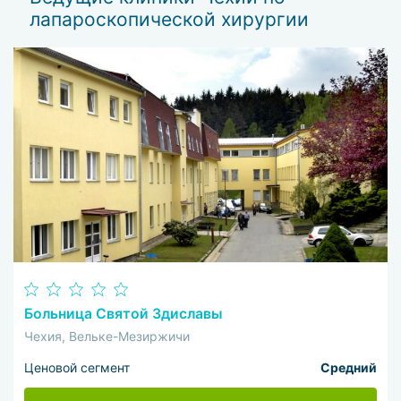
лапароскопической хирургии
Больница Святой Здиславы
Чехия, Вельке-Мезиржичи
Ценовой сегмент
Средний