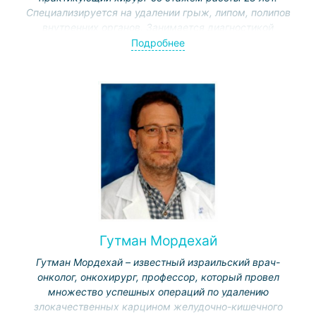
Специализируется на удалении грыж, липом, полипов
внутренних органов. Занимается диагностикой
заболеваний брюшной полости, малого таза и
Подробнее
осуществляет диагностическую лапароскопию.
Гутман Мордехай
Гутман Мордехай – известный израильский врач-
онколог, онкохирург, профессор, который провел
множество успешных операций по удалению
злокачественных карцином желудочно-кишечного