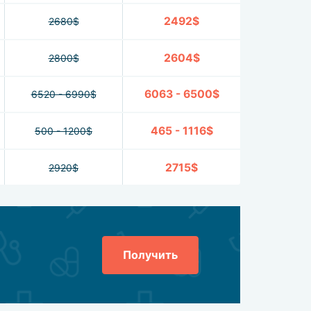
2492$
2680$
2604$
2800$
6063 - 6500$
6520 - 6990$
465 - 1116$
500 - 1200$
2715$
2920$
Получить