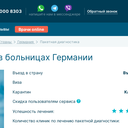
 000 8303
Обратный звонок
напишите нам в мессенджере
зывы
Врачи online
Страны
Германия
Пакетная диагностика
в больницах Германии
Въезд в страну
Въ
Виза
Карантин
К
Скидка пользователям сервиса
Успешность лечения:
Количество клиник по лечению пакетной диагностики: