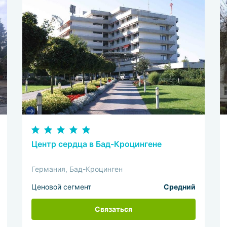
Центр сердца в Бад-Кроцингене
Германия, Бад-Кроцинген
Ценовой сегмент
Средний
Связаться