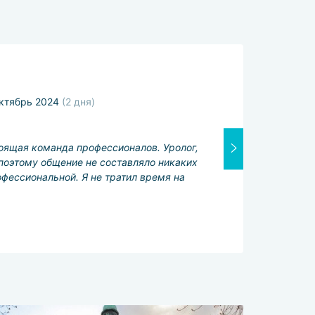
Общая оценк
ктябрь 2024
(2 дня)
Лечащий врач
Хорошо
тоящая команда профессионалов. Уролог,
Переводчик:
 поэтому общение не составляло никаких
Отлично
фессиональной. Я не тратил время на
Услуги сервис
Отлично