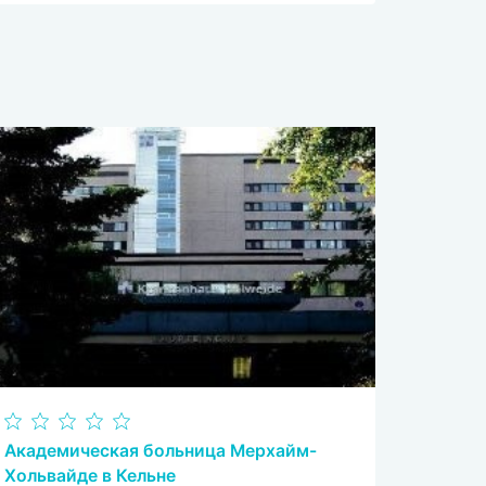
Академическая больница Мерхайм-
Хольвайде в Кельне