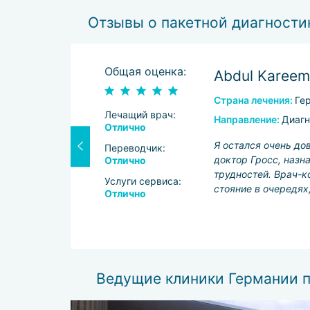
Отзывы о пакетной диагности
Общая оценка:
Abdul Kareem
Страна лечения:
Ге
Лечащий врач:
Направление:
Диагн
Отлично
Я остался очень до
Переводчик:
ием было бы
доктор Гросс, назн
Отлично
способными
трудностей. Врач-к
Услуги сервиса:
бслуживания,
стояние в очередях
Отлично
дование в
Ведущие клиники Германии п