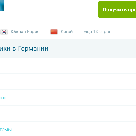
Получить пр
Южная Корея
Китай
Еще 13 стран
ики в Германии
ики
стемы