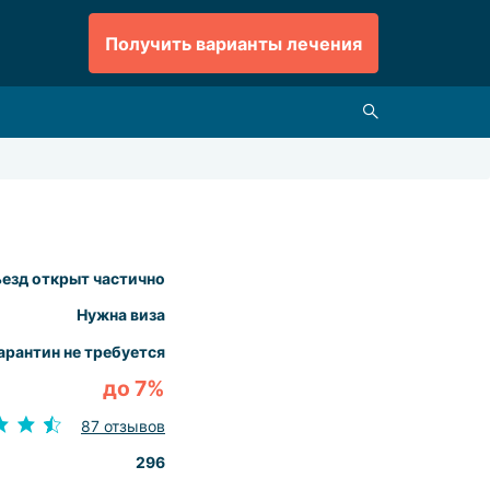
Получить варианты лечения
езд открыт частично
Нужна виза
арантин не требуется
до 7%
87 отзывов
296