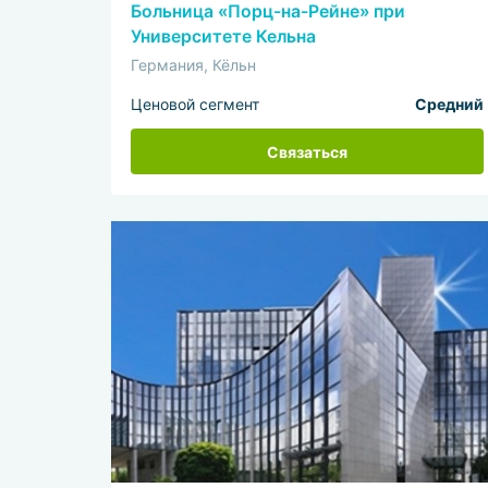
Больница «Порц-на-Рейне» при
Университете Кельна
Германия, Кёльн
Ценовой сегмент
Средний
Связаться