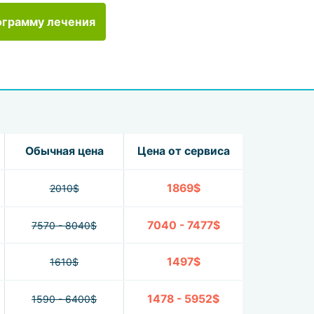
ограмму лечения
Обычная цена
Цена от сервиса
1869$
2010$
7040 - 7477$
7570 - 8040$
1497$
1610$
1478 - 5952$
1590 - 6400$