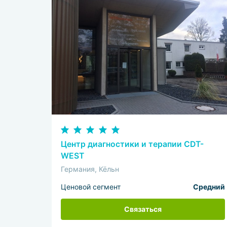
Центр диагностики и терапии CDT-
WEST
Германия, Кёльн
Ценовой сегмент
Средний
Связаться