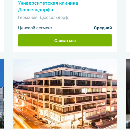
Университетская клиника
Дюссельдорфа
Германия, Дюссельдорф
Ценовой сегмент
Средний
Связаться