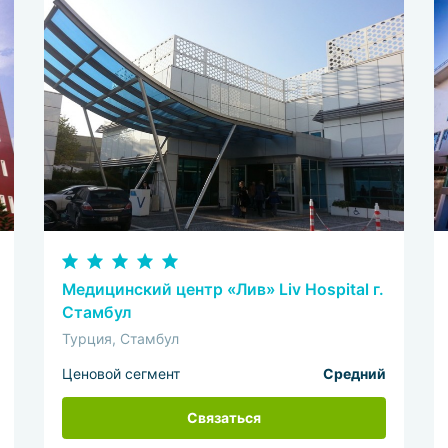
Медицинский центр «Лив» Liv Hospital г.
Стамбул
Турция, Стамбул
Ценовой сегмент
Средний
Связаться