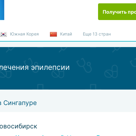
Получить пр
Южная Корея
Китай
Еще 13 стран
лечения эпилепсии
в Сингапуре
Новосибирск