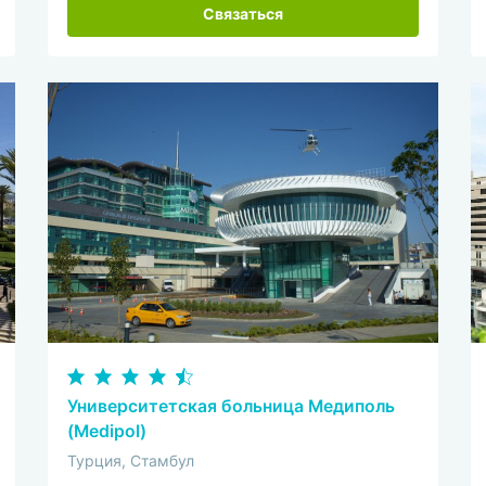
Связаться
Университетская больница Медиполь
(Medipol)
Турция, Стамбул