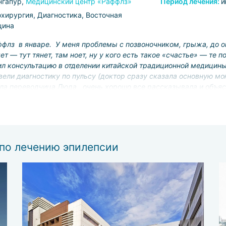
нгапур,
Медицинский центр «Раффлз»
Период лечения:
и
хирургия, Диагностика, Восточная
цина
флз в январе. У меня проблемы с позвоночником, грыжа, до оп
т — тут тянет, там ноет, ну у кого есть такое «счастье» — те 
 консультацию в отделении китайской традиционной медицины.
вели диагностику по пульсу (доктор сразу сказала основную мо
ла переводчица Люда , очень хорошо все рассказывала и объяс
3 свободных дня, поэтому полного эффекта я не получила, но 
 противная), плюс еще 2 раза этот эффект закрепили, надеюсь. 
дели и делать полный курс (потом сказали минимум год не буду 
, сказали клеить когда почувствую боль, сразу полегчае, но во
тору, переводчице Людмиле и клинике Раффлз! Все было сделан
по лечению эпилепсии
рошее впечатление, очень много иностранцев, причем европейц