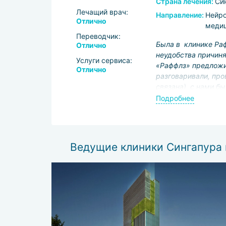
Страна лечения:
Си
Лечащий врач:
Направление:
Нейро
Отлично
меди
Переводчик:
Была в клинике Раф
Отлично
неудобства причиняе
Услуги сервиса:
«Раффлз» предложил
Отлично
разговаривали, про
связана) с нами бы
у меня было всего 
Подробнее
ноющая боль (самая
оставаться на 2 не
волшебный пластырь
болит. Спасибо док
Ведущие клиники Сингапура 
произвела очень хо
город.