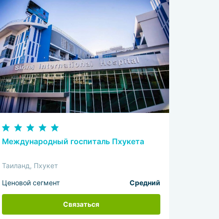
Международный госпиталь Пхукета
Таиланд, Пхукет
Ценовой сегмент
Средний
Связаться