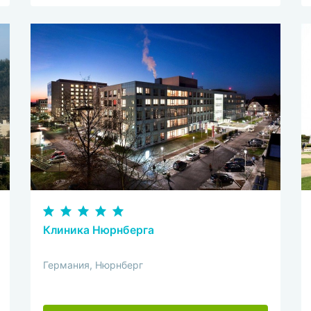
Клиника Нюрнберга
Германия, Нюрнберг