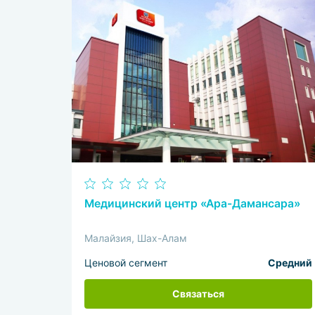
Медицинский центр «Ара-Дамансара»
Малайзия, Шах-Алам
Ценовой сегмент
Средний
Связаться