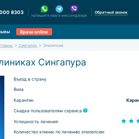
 000 8303
Обратный звонок
напишите нам в мессенджере
зывы
Врачи online
Страны
Сингапур
Эпилепсия
линиках Сингапура
Въезд в страну
Виза
Карантин
Каран
Скидка пользователям сервиса
Успешность лечения:
Количество клиник по лечению эпилепсии: