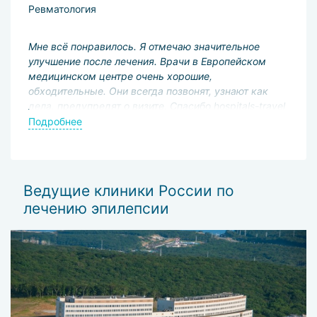
Ревматология
Н
Р
Мне всё понравилось. Я отмечаю значительное
улучшение после лечения. Врачи в Европейском
В
медицинском центре очень хорошие,
н
обходительные. Они всегда позвонят, узнают как
о
дела, предупредят о визите. Спасибо hospitals-travel
п
за организацию лечения!
р
Подробнее
й
м
П
Ведущие клиники России по
лечению эпилепсии