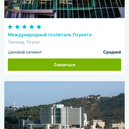
Международный госпиталь Пхукета
Таиланд, Пхукет
Ценовой сегмент
Средний
Связаться