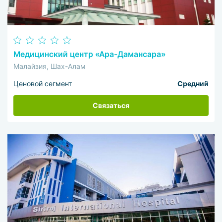
Медицинский центр «Ара-Дамансара»
Малайзия, Шах-Алам
Ценовой сегмент
Средний
Связаться