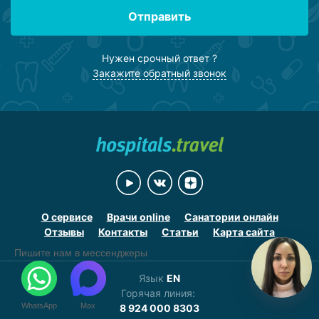
Отправить
Нужен срочный ответ ?
Закажите обратный звонок
О сервисе
Врачи online
Санатории онлайн
Отзывы
Контакты
Статьи
Карта сайта
Пишите нам в мессенджеры
Язык
EN
Горячая линия:
WhatsApp
Max
8 924 000 8303