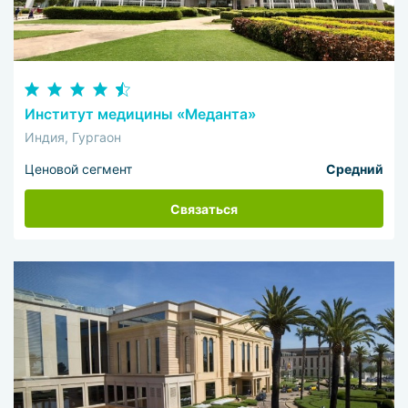
Институт медицины «Меданта»
Индия, Гургаон
Ценовой сегмент
Средний
Связаться