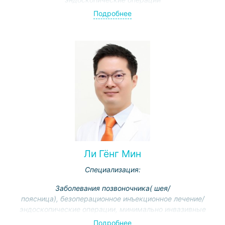
Подробнее
Ли Гёнг Мин
Специализация:
Заболевания позвоночника( шея/
поясница), безоперационное инъекционное лечение/
эндоскопические операции, минимально инвазивные
операции позвоночника, замена искусственного диск
Подробнее