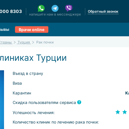
 000 8303
Обратный звонок
напишите нам в мессенджере
зывы
Врачи online
Страны
Турция
Рак почки
клиниках Турции
Въезд в страну
Виза
Карантин
К
Скидка пользователям сервиса
Успешность лечения:
Количество клиник по лечению рака почки: