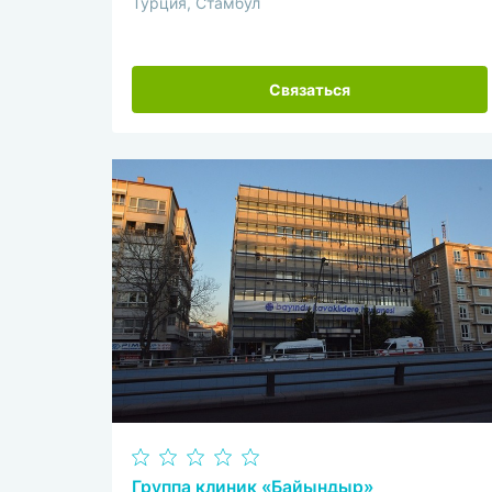
Турция, Стамбул
Связаться
Группа клиник «Байындыр»