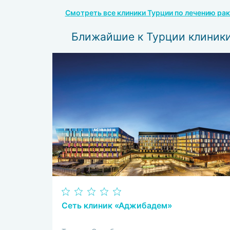
Смотреть все клиники Турции по лечению рак
Ближайшие к Турции клиник
Сеть клиник «Аджибадем»