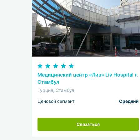
Медицинский центр «Лив» Liv Hospital г.
Стамбул
Турция, Стамбул
Ценовой сегмент
Средний
Связаться