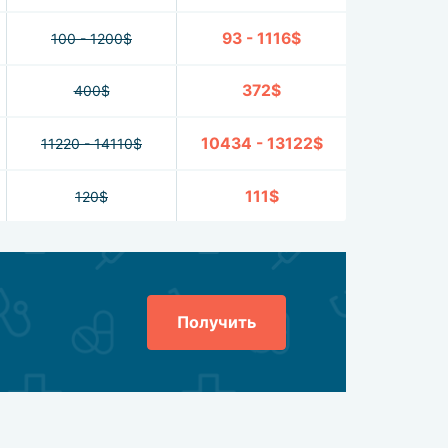
93 - 1116$
100 - 1200$
372$
400$
10434 - 13122$
11220 - 14110$
111$
120$
Получить