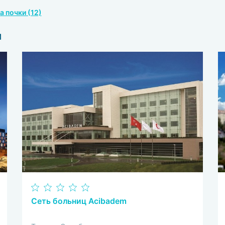
а почки (12)
и
Сеть больниц Acibadem