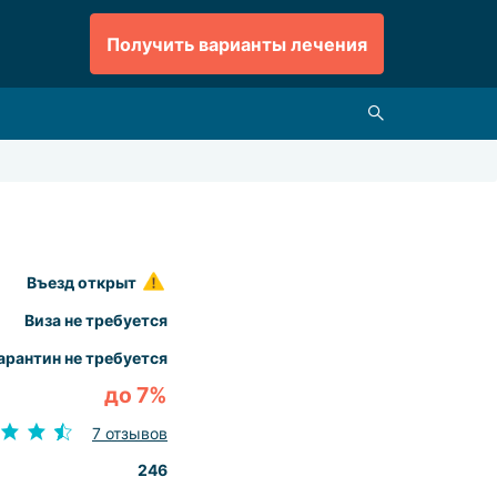
Получить варианты лечения
Въезд открыт
Виза не требуется
арантин не требуется
до 7%
7 отзывов
246