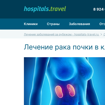
8 924
Клиники
Страны
Заболевания
От
Лечение заболеваний за рубежом - hospitals-travel.ru
Лечение рака почки в 